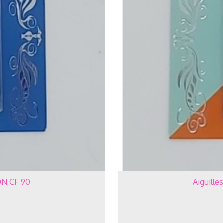
0N CF 90
Aiguill