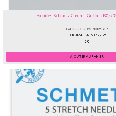
4.4.SU
-
-
-
Aiguilles Schmetz Chrome Quilting 130/7
-
Super
Universal
4.4.CH ---- CHROME NOUVEAU !
(4)
RÉFÉRENCE : 130/705HQCF90
5
€
4.4.SP
-
AJOUTER AU PANIER
-
-
-
Spéciales
(18)
4.4.DT
-
-
-
-
Doubles