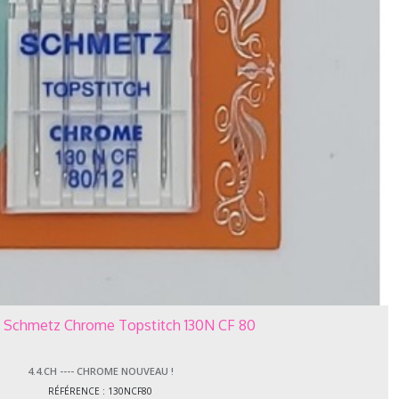
es Schmetz Chrome Topstitch 130N CF 80
4.4.CH ---- CHROME NOUVEAU !
RÉFÉRENCE : 130NCF80