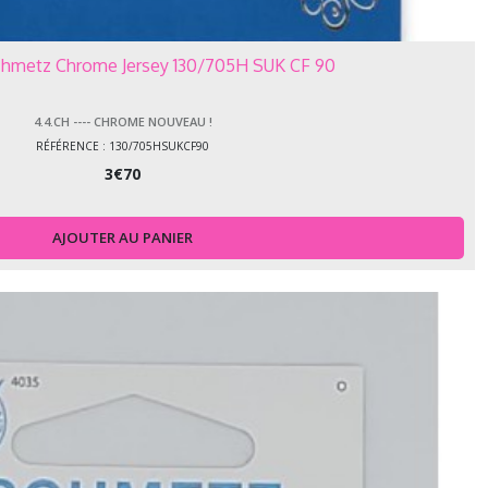
Schmetz Chrome Jersey 130/705H SUK CF 90
4.4.CH ---- CHROME NOUVEAU !
RÉFÉRENCE : 130/705HSUKCF90
3
€
70
AJOUTER AU PANIER