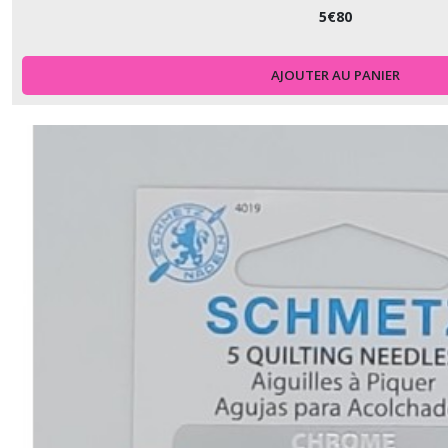
-
5
€
80
-
Jersey
-
AJOUTER AU PANIER
Stretch
-
Microtex
(18)
4.4.LA
-
-
-
-
Longarm
(1)
4.4.ME
-
-
-
-