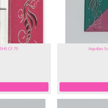
05HS CF 75
Aiguilles 