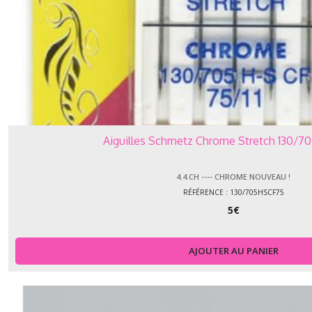
Aiguilles Schmetz Chrome Stretch 130/7
4.4.CH ---- CHROME NOUVEAU !
RÉFÉRENCE : 130/705HSCF75
5
€
AJOUTER AU PANIER