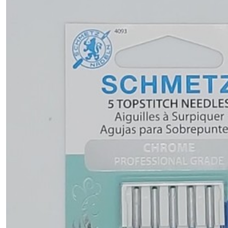
-
-
-
Aiguilles
machines
4.4.CH
-
-
-
-
Chrome
Nouveau
!
(13)
4.4.CU
-
-
-
-
Cuir