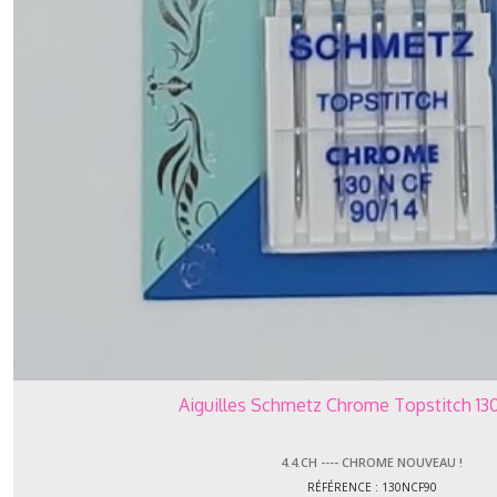
(6)
4.4.EL
-
-
-
-
ELX
(4)
4.4.JE
-
-
-
-
Jean
(3)
Aiguilles Schmetz Chrome Topstitch 13
4.4.ST
-
4.4.CH ---- CHROME NOUVEAU !
-
RÉFÉRENCE : 130NCF90