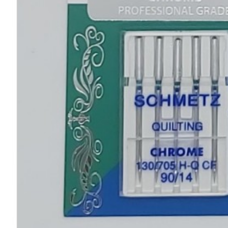
Métallique
-
Broderie
(6)
4.4.QU
-
-
-
-
Quilting
(2)
4.4.UN
-
-
-
-
Universal
(8)