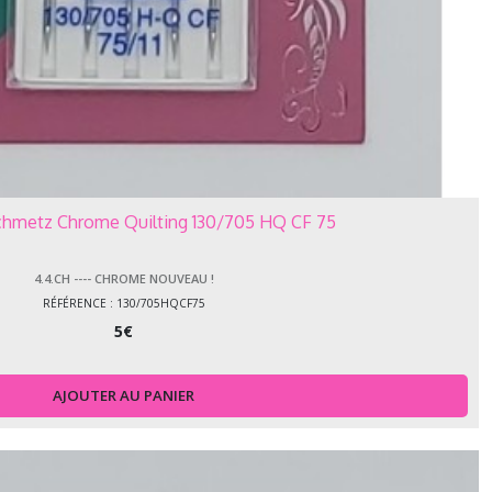
Schmetz Chrome Quilting 130/705 HQ CF 75
4.4.CH ---- CHROME NOUVEAU !
RÉFÉRENCE : 130/705HQCF75
5
€
AJOUTER AU PANIER