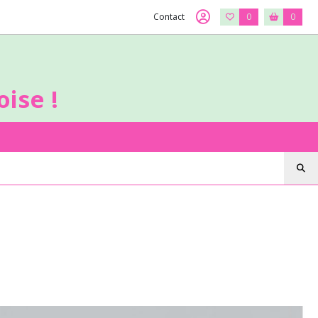
Contact
0
0
ise !