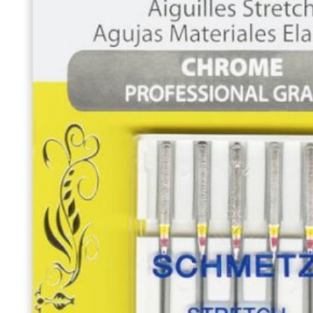
&
Triples
(16)
4.4.IN
-
-
-
-
Type
-
Industrielles
(4)
Afficher
les
résultats