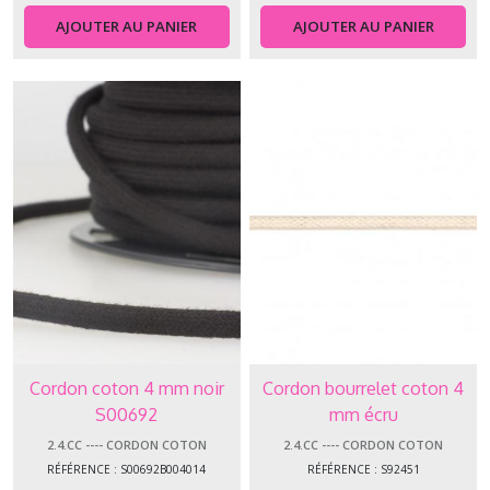
AJOUTER AU PANIER
AJOUTER AU PANIER
Cordon coton 4 mm noir
Cordon bourrelet coton 4
S00692
mm écru
2.4.CC ---- CORDON COTON
2.4.CC ---- CORDON COTON
RÉFÉRENCE : S00692B004014
RÉFÉRENCE : S92451