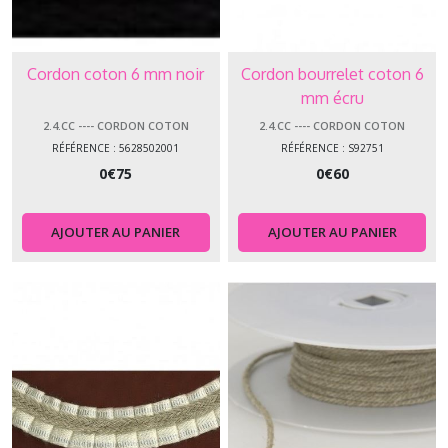
Cordon coton 6 mm noir
Cordon bourrelet coton 6
mm écru
2.4.CC ---- CORDON COTON
2.4.CC ---- CORDON COTON
RÉFÉRENCE : 5628502001
RÉFÉRENCE : S92751
0
€
75
0
€
60
AJOUTER AU PANIER
AJOUTER AU PANIER