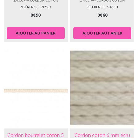
2.4.CC ---- CORDON COTON
2.4.CC ---- CORDON COTON
RÉFÉRENCE : S92551
RÉFÉRENCE : S92651
0
€
90
0
€
60
AJOUTER AU PANIER
AJOUTER AU PANIER
Cordon bourrelet coton 5
Cordon coton 6 mm écru