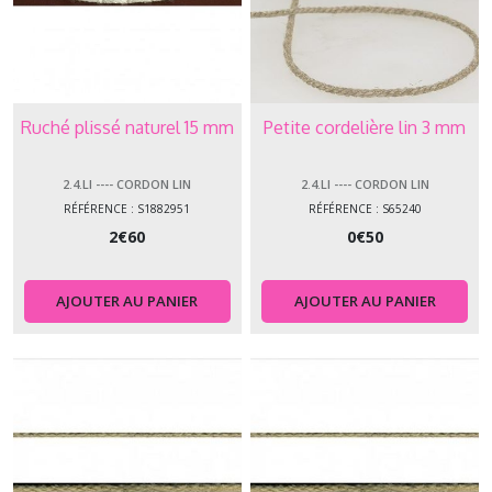
Ruché plissé naturel 15 mm
Petite cordelière lin 3 mm
2.4.LI ---- CORDON LIN
2.4.LI ---- CORDON LIN
RÉFÉRENCE : S1882951
RÉFÉRENCE : S65240
2
€
60
0
€
50
AJOUTER AU PANIER
AJOUTER AU PANIER