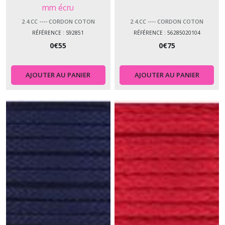
mm écru
2.4.CC ---- CORDON COTON
2.4.CC ---- CORDON COTON
RÉFÉRENCE : S92851
RÉFÉRENCE : 56285020104
0
€
55
0
€
75
AJOUTER AU PANIER
AJOUTER AU PANIER