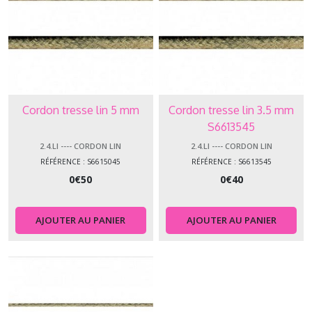
Cordon tresse lin 5 mm
Cordon tresse lin 3.5 mm
S6613545
2.4.LI ---- CORDON LIN
2.4.LI ---- CORDON LIN
RÉFÉRENCE : S6615045
RÉFÉRENCE : S6613545
0
€
50
0
€
40
AJOUTER AU PANIER
AJOUTER AU PANIER