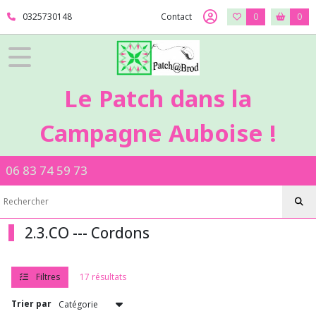
Fermer
0325730148
Contact
0
0
FILTRES
Tous
Le Patch dans la
les
produits
Campagne Auboise !
2
-
Mercerie
06 83 74 59 73
2.2.PA
-
-
Passementerie
2.3.CO --- Cordons
2.3.CO
-
-
-
Filtres
17 résultats
Cordons
Trier par