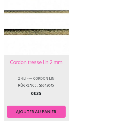
Cordon tresse lin 2 mm
2.4.LI ---- CORDON LIN
RÉFÉRENCE : S6612045
0
€
35
AJOUTER AU PANIER