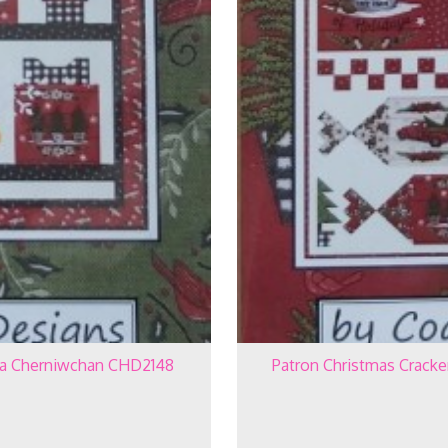
ra Cherniwchan CHD2148
Patron Christmas Crack