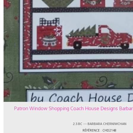
Patron Window Shopping Coach House Designs Barba
2.3.BC --- BARBARA CHERNIWCHAN
RÉFÉRENCE : CHD2148