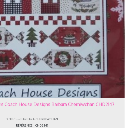
ers Coach House Designs Barbara Cherniwchan CHD2147
2.3.BC --- BARBARA CHERNIWCHAN
RÉFÉRENCE : CHD2147