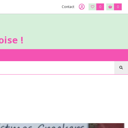
Contact
0
0
ise !