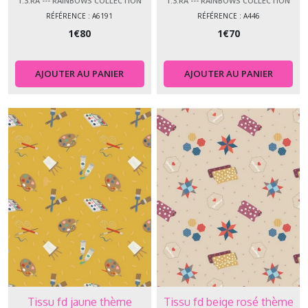
1.3.RA --- RAINBOWS COLLECTION
1.3.RA --- RAINBOWS COLLECTION
RÉFÉRENCE : A6191
RÉFÉRENCE : A446
1
€
80
1
€
70
AJOUTER AU PANIER
AJOUTER AU PANIER
Tissu fd jaune thème
Tissu fd beige rosé thème