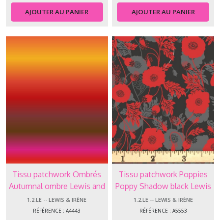
(4)
AJOUTER AU PANIER
AJOUTER AU PANIER
Afficher
les
résultats
Tissu patchwork Ombrés
Tissu patchwork Poppies
Autumnal ombre Lewis and
Poppy Shadow black Lewis
Irene A4443
and Irene A5553
1.2.LE -- LEWIS & IRÈNE
1.2.LE -- LEWIS & IRÈNE
RÉFÉRENCE : A4443
RÉFÉRENCE : A5553