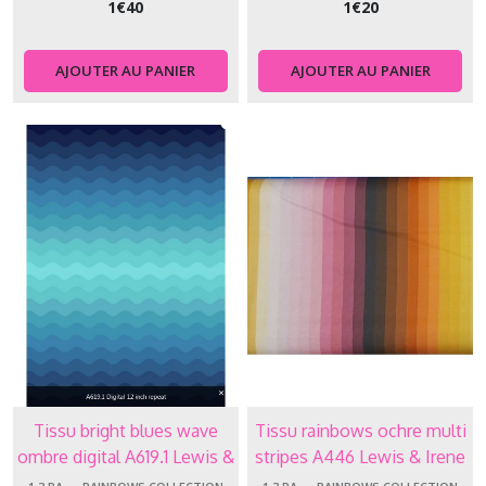
1
€
40
1
€
20
AJOUTER AU PANIER
AJOUTER AU PANIER
Tissu bright blues wave
Tissu rainbows ochre multi
ombre digital A619.1 Lewis &
stripes A446 Lewis & Irene
Irene