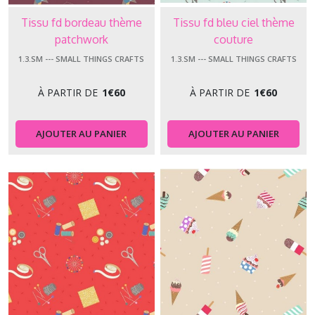
Tissu fd bordeau thème
Tissu fd bleu ciel thème
patchwork
couture
1.3.SM --- SMALL THINGS CRAFTS
1.3.SM --- SMALL THINGS CRAFTS
À PARTIR DE
1
€
60
À PARTIR DE
1
€
60
AJOUTER AU PANIER
AJOUTER AU PANIER