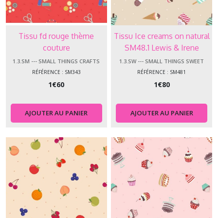
Tissu fd rouge thème
Tissu Ice creams on natural
couture
SM48.1 Lewis & Irene
1.3.SM --- SMALL THINGS CRAFTS
1.3.SW --- SMALL THINGS SWEET
RÉFÉRENCE : SM343
RÉFÉRENCE : SM481
1
€
60
1
€
80
AJOUTER AU PANIER
AJOUTER AU PANIER