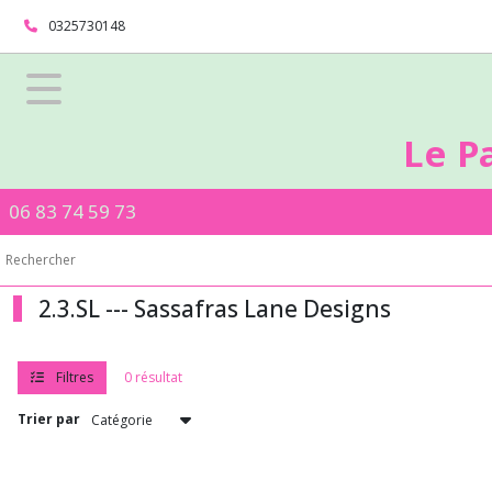
Fermer
0325730148
FILTRES
Tous
Le P
les
produits
06 83 74 59 73
Afficher
les
résultats
2.3.SL --- Sassafras Lane Designs
Filtres
0 résultat
Trier par