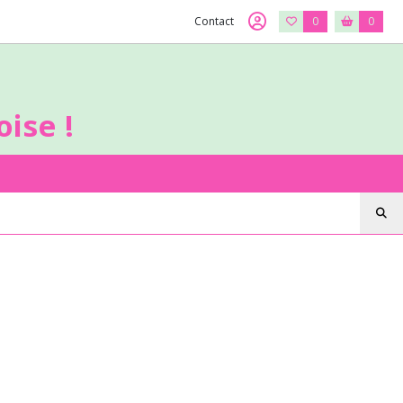
Contact
0
0
ise !