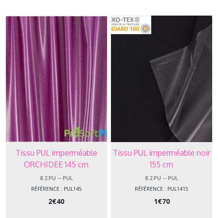
résultats
Tissu PUL imperméable
Tissu PUL imperméable noir
ORCHIDEE 145 cm
155 cm
8.2.PU -- PUL
8.2.PU -- PUL
RÉFÉRENCE : PUL145
RÉFÉRENCE : PUL1415
2
€
40
1
€
70