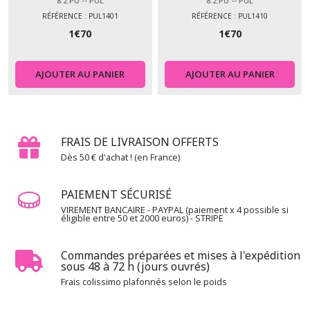
8.2.PU -- PUL
8.2.PU -- PUL
RÉFÉRENCE : PUL1401
RÉFÉRENCE : PUL1410
1
€
70
1
€
70
AJOUTER AU PANIER
AJOUTER AU PANIER
FRAIS DE LIVRAISON OFFERTS
Dès 50 € d'achat ! (en France)
PAIEMENT SÉCURISÉ
VIREMENT BANCAIRE - PAYPAL (paiement x 4 possible si
éligible entre 50 et 2000 euros) - STRIPE
Commandes préparées et mises à l'expédition
sous 48 à 72 h (jours ouvrés)
Frais colissimo plafonnés selon le poids