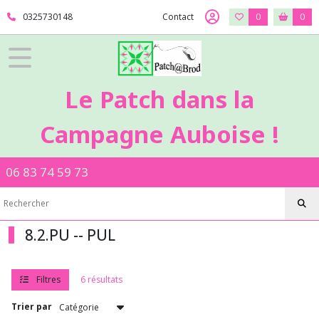
Fermer
0325730148
Contact
0
0
FILTRES
Tous
Le Patch dans la
les
produits
Campagne Auboise !
8
-
Tissus
06 83 74 59 73
-
Autres
matières
8.2.PU
-
8.2.PU -- PUL
-
PUL
Filtres
6 résultats
Afficher
Trier par
les