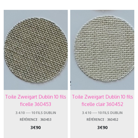
Zweigart
Lins
3.4.10
-
-
-
-
10
Fils
Dublin
(3)
3.4.112
-
Toile Zweigart Dublin 10 fils
Toile Zweigart Dublin 10 fils
-
ficelle 360453
ficelle clair 360452
-
-
3.4.10 ---- 10 FILS DUBLIN
3.4.10 ---- 10 FILS DUBLIN
11.2
RÉFÉRENCE : 360453
RÉFÉRENCE : 360452
Fils
3
€
90
3
€
90
Cashel
(5)