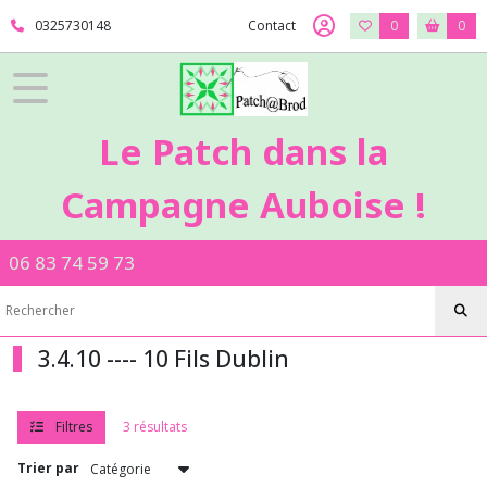
Fermer
0325730148
Contact
0
0
FILTRES
Tous
Le Patch dans la
les
produits
Campagne Auboise !
3
-
Broderie
06 83 74 59 73
main
3.2.TB
-
-
Toiles
3.4.10 ---- 10 Fils Dublin
à
broder
3.3.ZL
Filtres
3 résultats
-
-
Trier par
-