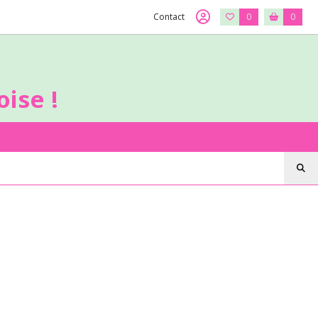
Contact
0
0
ise !