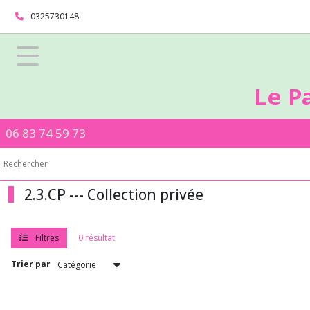
Fermer
0325730148
FILTRES
Tous
Le P
les
produits
06 83 74 59 73
Afficher
les
résultats
2.3.CP --- Collection privée
Filtres
0 résultat
Trier par