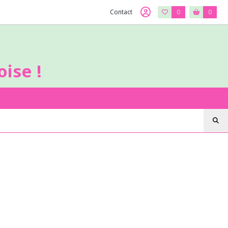
Contact
0
0
ise !