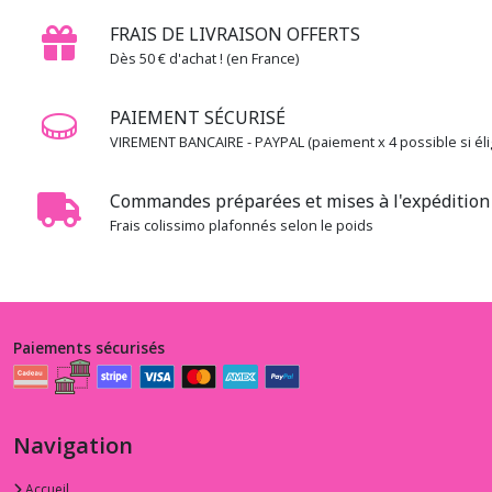
Couture
FRAIS DE LIVRAISON OFFERTS
Dès 50 € d'achat ! (en France)
5.4.OT
-
-
PAIEMENT SÉCURISÉ
-
VIREMENT BANCAIRE - PAYPAL (paiement x 4 possible si élig
-
Magazine
Ottobre
Commandes préparées et mises à l'expédition 
(1)
Frais colissimo plafonnés selon le poids
Afficher
les
résultats
Paiements sécurisés
Navigation
Accueil