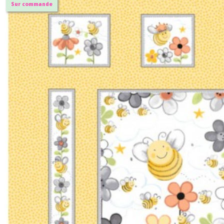
Sur commande
7.2.AM
-
-
Couverture
matelassée
(12)
7.2.DV
-
-
-
Divers
(3)
7.2.MH
-
-
Mouchoirs
Homme
(2)