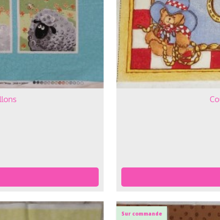
llons
Co
Sur commande