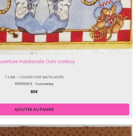
uverture matelassée Ours cowboy
7.2.AM -- COUVERTURE MATELASSÉE
RÉFÉRENCE : Ours-cowboy
80
€
AJOUTER AU PANIER