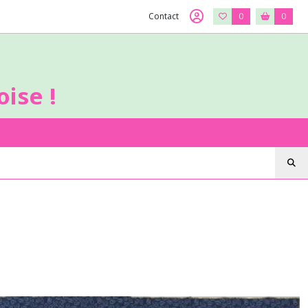
Contact
0
0
ise !