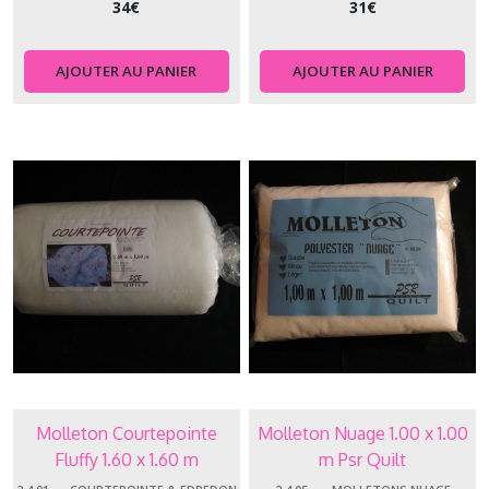
34
€
31
€
AJOUTER AU PANIER
AJOUTER AU PANIER
Molleton Courtepointe
Molleton Nuage 1.00 x 1.00
Fluffy 1.60 x 1.60 m
m Psr Quilt