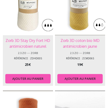
Zorb 3D Stay Dry Fort HD
Zorb 3D coton bio MD
antimicrobien naturel
antimicrobien jaune
ZDHD00S
ZCMD06S
2.3.ZO --- ZORB
2.3.ZO --- ZORB
RÉFÉRENCE : ZDHD00S
RÉFÉRENCE : ZCMD06S
25
€
19
€
AJOUTER AU PANIER
AJOUTER AU PANIER