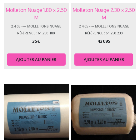
Molleton Nuage 1.80 x 2.50
Molleton Nuage 2.30 x 2.50
M
M
2.4.05 ---- MOLLETONS NUAGE
2.4.05 ---- MOLLETONS NUAGE
RÉFÉRENCE : 61.250.180
RÉFÉRENCE : 61.250.230
35
€
43
€
95
AJOUTER AU PANIER
AJOUTER AU PANIER