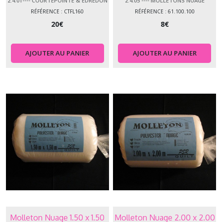
2.4.01---- COURTEPOINTE & EDREDON
2.4.05 ---- MOLLETONS NUAGE
RÉFÉRENCE : CTFL160
RÉFÉRENCE : 61.100.100
20
€
8
€
AJOUTER AU PANIER
AJOUTER AU PANIER
Molleton Nuage 1.50 x 1.50
Molleton Nuage 2.00 x 2.00