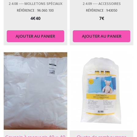
QUILT
2.4.08 ---- MOLLETONS SPÉCIAUX
2.4.09 ---- ACCESSOIRES
RÉFÉRENCE : 96.060.100
RÉFÉRENCE : 943050
4
€
40
7
€
AJOUTER AU PANIER
AJOUTER AU PANIER