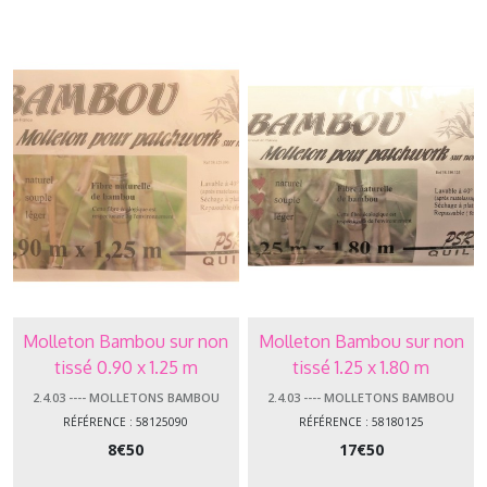
QUILT
(29)
2.3.VL
-
-
-
Molletons
Vlieseline
(6)
2.3.WA
-
-
-
Warm
(1)
Molleton Bambou sur non
Molleton Bambou sur non
tissé 0.90 x 1.25 m
tissé 1.25 x 1.80 m
2.3.ZO
-
2.4.03 ---- MOLLETONS BAMBOU
2.4.03 ---- MOLLETONS BAMBOU
-
RÉFÉRENCE : 58125090
RÉFÉRENCE : 58180125
-
8
€
50
17
€
50
Zorb
(4)