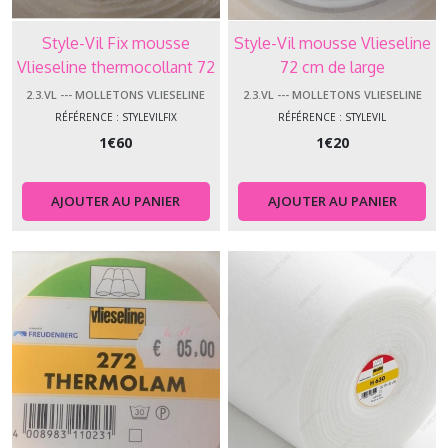
Style-Vil Fix mousse
Style-Vil mousse Vlieseline
Vlieseline thermocollant 72
72 cm de large
cm de large
2.3.VL --- MOLLETONS VLIESELINE
2.3.VL --- MOLLETONS VLIESELINE
RÉFÉRENCE : STYLEVILFIX
RÉFÉRENCE : STYLEVIL
1
€
60
1
€
20
AJOUTER AU PANIER
AJOUTER AU PANIER