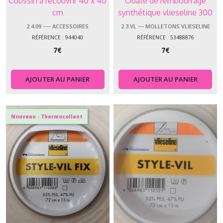
Coussin à recouvrir 40 x 40
Ouate de rembourrage
cm
synthétique vlieseline 300
gr
2.4.09 ---- ACCESSOIRES
2.3.VL --- MOLLETONS VLIESELINE
RÉFÉRENCE : 944040
RÉFÉRENCE : 53488876
7
€
7
€
AJOUTER AU PANIER
AJOUTER AU PANIER
Nouveau - Thermocollant