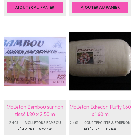
AJOUTER AU PANIER
AJOUTER AU PANIER
Afficher
les
résultats
Molleton Bambou sur non
Molleton Edredon Fluffy 1.60
tissé 1.80 x 2.50 m
x 1.60 m
2.4.03 ---- MOLLETONS BAMBOU
2.4.01---- COURTEPOINTE & EDREDON
RÉFÉRENCE : 58250180
RÉFÉRENCE : EDR160