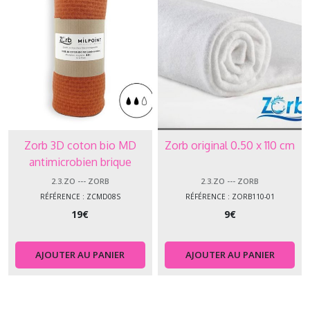
Zorb 3D coton bio MD
Zorb original 0.50 x 110 cm
antimicrobien brique
ZCMD08S
2.3.ZO --- ZORB
2.3.ZO --- ZORB
RÉFÉRENCE : ZCMD08S
RÉFÉRENCE : ZORB110-01
19
€
9
€
AJOUTER AU PANIER
AJOUTER AU PANIER