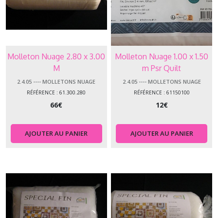
Molleton Nuage 2.80 x 3.00
Molleton Nuage 1.00 x 1.50
M
m Psr Quilt
2.4.05 ---- MOLLETONS NUAGE
2.4.05 ---- MOLLETONS NUAGE
RÉFÉRENCE : 61.300.280
RÉFÉRENCE : 61150100
66
€
12
€
AJOUTER AU PANIER
AJOUTER AU PANIER