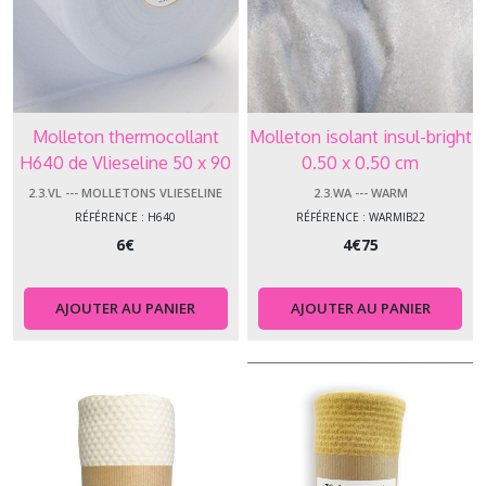
Molleton thermocollant
Molleton isolant insul-bright
H640 de Vlieseline 50 x 90
0.50 x 0.50 cm
cm
2.3.VL --- MOLLETONS VLIESELINE
2.3.WA --- WARM
RÉFÉRENCE : H640
RÉFÉRENCE : WARMIB22
6
€
4
€
75
AJOUTER AU PANIER
AJOUTER AU PANIER