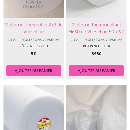
Molleton Thermolan 272 de
Molleton thermocollant
Vlieseline
H630 de Vlieseline 50 x 90
cm
2.3.VL --- MOLLETONS VLIESELINE
2.3.VL --- MOLLETONS VLIESELINE
RÉFÉRENCE : 272TH
RÉFÉRENCE : H630
5
€
3
€
50
AJOUTER AU PANIER
AJOUTER AU PANIER