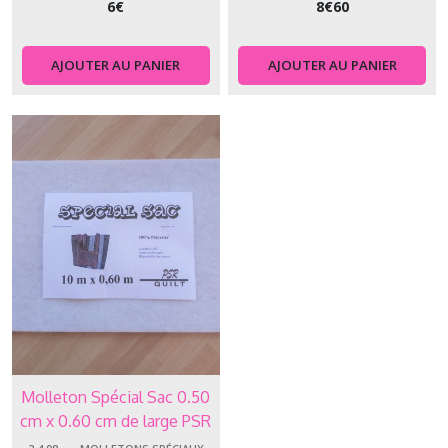
Molletons
6
€
8
€
60
Standard
(4)
AJOUTER AU PANIER
AJOUTER AU PANIER
2.4.08
-
-
-
-
Molletons
spéciaux
(5)
2.4.09
-
-
-
-
Accessoires
(2)
Molleton Spécial Sac 0.50
cm x 0.60 cm de large PSR
QUILT