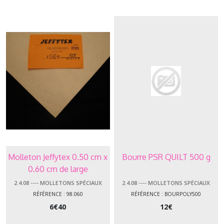
2.4.03
-
-
-
-
Molletons
Bambou
(3)
2.4.01-
-
-
-
Courtepointe
Molleton Jeffytex 0.50 cm x
Bourre PSR QUILT 500 g
&
0.60 cm de large
Edredon
(2)
2.4.08 ---- MOLLETONS SPÉCIAUX
2.4.08 ---- MOLLETONS SPÉCIAUX
RÉFÉRENCE : 98.060
RÉFÉRENCE : BOURPOLY500
6
€
40
12
€
2.4.05
-