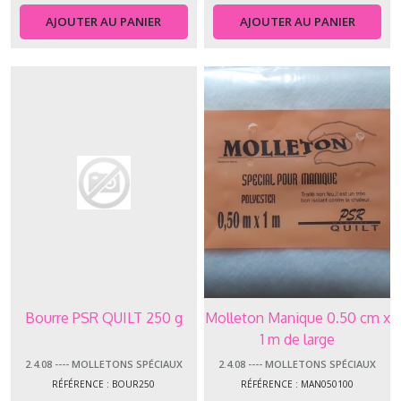
-
AJOUTER AU PANIER
AJOUTER AU PANIER
-
-
Molletons
Nuage
(9)
2.4.07
-
-
-
-
Molletons
Spécial
Fin
(4)
Bourre PSR QUILT 250 g
Molleton Manique 0.50 cm x
2.4.06
1 m de large
-
-
2.4.08 ---- MOLLETONS SPÉCIAUX
2.4.08 ---- MOLLETONS SPÉCIAUX
-
RÉFÉRENCE : BOUR250
RÉFÉRENCE : MAN050100
-