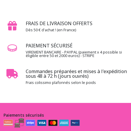
Centenary
Collection
(5)
FRAIS DE LIVRAISON OFFERTS
1.3.MA
Dès 50 € d'achat ! (en France)
-
-
PAIEMENT SÉCURISÉ
-
Madame
VIREMENT BANCAIRE - PAYPAL (paiement x 4 possible si
éligible entre 50 et 2000 euros) - STRIPE
Fleur
(2)
Commandes préparées et mises à l'expédition
sous 48 à 72 h (jours ouvrés)
Afficher
Frais colissimo plafonnés selon le poids
les
résultats
Paiements sécurisés