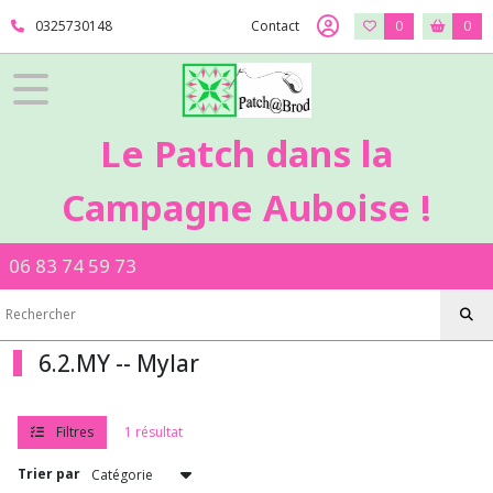
Fermer
0325730148
Contact
0
0
FILTRES
Tous
Le Patch dans la
les
produits
Campagne Auboise !
6
-
Loisirs
06 83 74 59 73
Créatifs
6.2.MY
-
-
Mylar
6.2.MY -- Mylar
Afficher
Filtres
1 résultat
les
Trier par
résultats