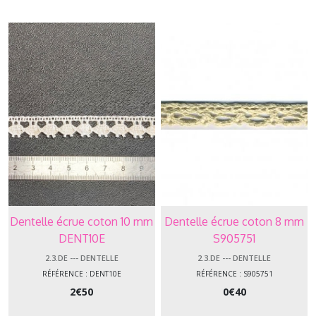
Afficher
les
résultats
Dentelle écrue coton 10 mm
Dentelle écrue coton 8 mm
DENT10E
S905751
2.3.DE --- DENTELLE
2.3.DE --- DENTELLE
RÉFÉRENCE : DENT10E
RÉFÉRENCE : S905751
2
€
50
0
€
40