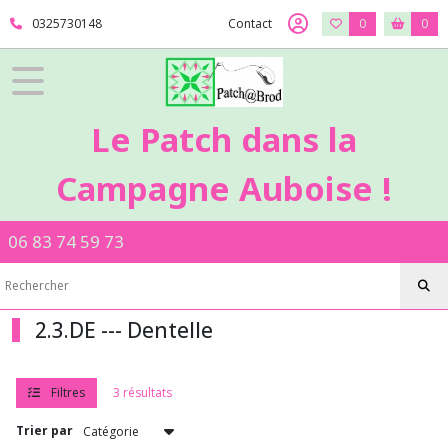
Fermer
0325730148
Contact
0
0
FILTRES
Tous
Le Patch dans la
les
produits
Campagne Auboise !
2
-
Mercerie
06 83 74 59 73
2.2.PA
-
-
Passementerie
2.3.DE --- Dentelle
2.3.DE
-
-
-
Filtres
3 résultats
Dentelle
Trier par