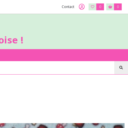
Contact
0
0
ise !