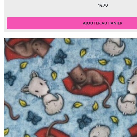
&
1
€
70
Fiction
(2)
AJOUTER AU PANIER
1.3.HH
-
-
-
Happiness
is
homemade
(4)
1.3.JS
-
-
-
Jolly
Ol'
Santa
(1)