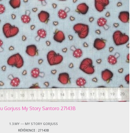
su Gorjuss My Story Santoro 27143B
1.3.MY --- MY STORY GORJUSS
RÉFÉRENCE : 27143B