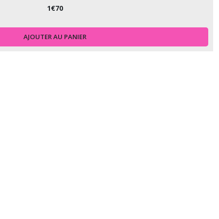
1
€
70
AJOUTER AU PANIER