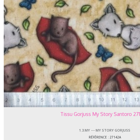
1.3.DV
-
-
-
Divers
(5)
1.3.EA
-
-
-
Easy
Rider
(1)
1.3.FA
Tissu Gorjuss My Story Santoro 27
-
-
-
1.3.MY --- MY STORY GORJUSS
Fantasy
RÉFÉRENCE : 27142A