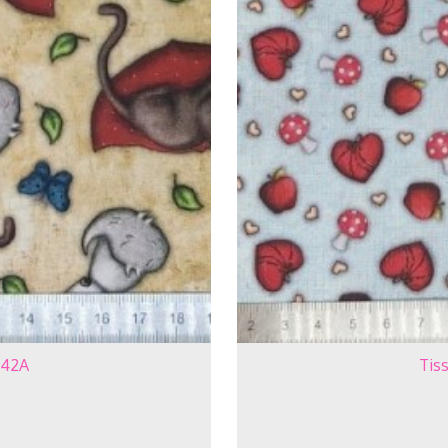
142A
Tis