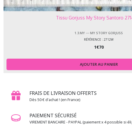
Gorjuss
(3)
Tissu Gorjuss My Story Santoro 2
1.3.PA
-
1.3.MY --- MY STORY GORJUSS
-
-
RÉFÉRENCE : 2712W
Pacifica
1
€
70
(2)
AJOUTER AU PANIER
1.3.TR
-
-
-
Transcendence
FRAIS DE LIVRAISON OFFERTS
(1)
Dès 50 € d'achat ! (en France)
PAIEMENT SÉCURISÉ
Afficher
VIREMENT BANCAIRE - PAYPAL (paiement x 4 possible si élig
les
résultats