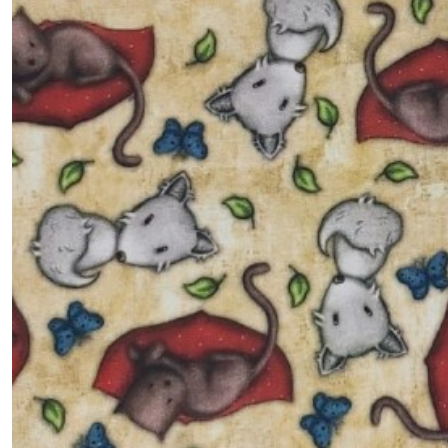
-
A
Little
Handy
(2)
1.3.AL
-
-
-
Alphabet
soup
(2)
1.3.AG
-
-
-
Always
give
thanks
(1)