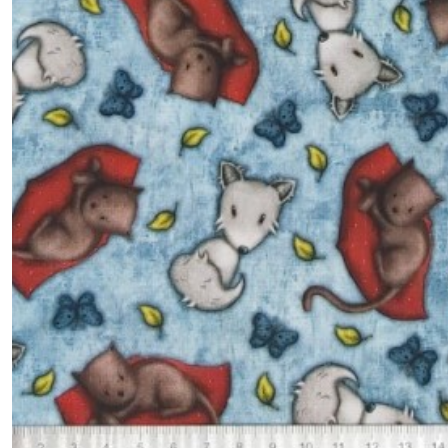
1.3.LI
-
-
-
Literary
Kitties
(1)
1.3.LU
-
-
-
Lullaby
(1)
1.3.MY
-
-
-
My
Story