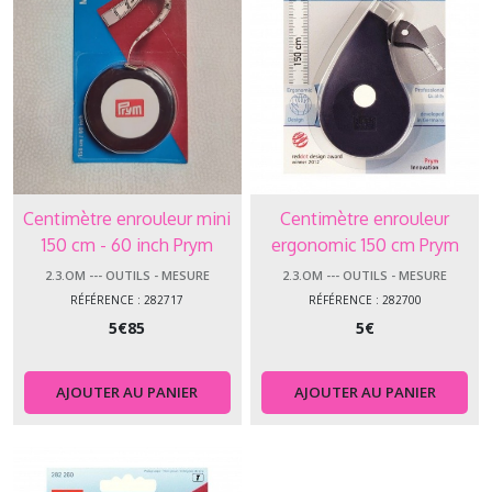
Centimètre enrouleur mini
Centimètre enrouleur
150 cm - 60 inch Prym
ergonomic 150 cm Prym
282717
2.3.OM --- OUTILS - MESURE
2.3.OM --- OUTILS - MESURE
RÉFÉRENCE : 282717
RÉFÉRENCE : 282700
5
€
85
5
€
AJOUTER AU PANIER
AJOUTER AU PANIER