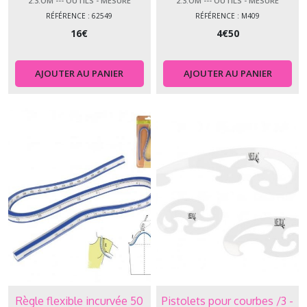
2.3.OM --- OUTILS - MESURE
2.3.OM --- OUTILS - MESURE
RÉFÉRENCE : 62549
RÉFÉRENCE : M409
16
€
4
€
50
AJOUTER AU PANIER
AJOUTER AU PANIER
Règle flexible incurvée 50
Pistolets pour courbes /3 -