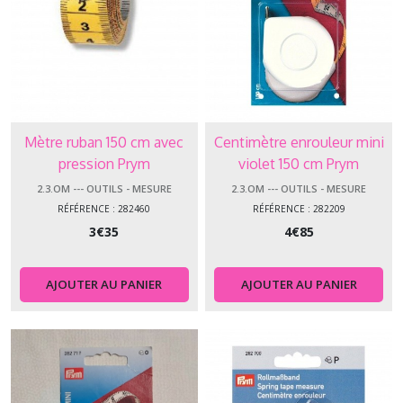
Mètre ruban 150 cm avec
Centimètre enrouleur mini
pression Prym
violet 150 cm Prym
2.3.OM --- OUTILS - MESURE
2.3.OM --- OUTILS - MESURE
RÉFÉRENCE : 282460
RÉFÉRENCE : 282209
3
€
35
4
€
85
AJOUTER AU PANIER
AJOUTER AU PANIER