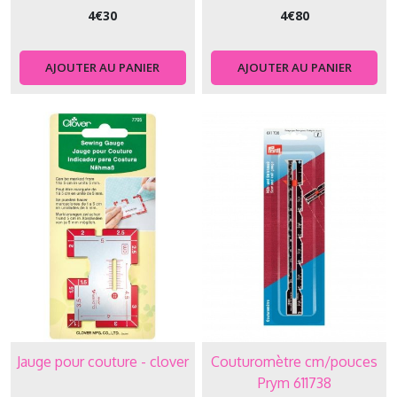
4
€
30
4
€
80
AJOUTER AU PANIER
AJOUTER AU PANIER
Jauge pour couture - clover
Couturomètre cm/pouces
Prym 611738