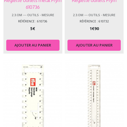
Réglette ourlets métal Prym
Réglette ourlets Prym
610736
2.3.OM --- OUTILS - MESURE
2.3.OM --- OUTILS - MESURE
RÉFÉRENCE : 610736
RÉFÉRENCE : 610732
5
€
1
€
90
AJOUTER AU PANIER
AJOUTER AU PANIER