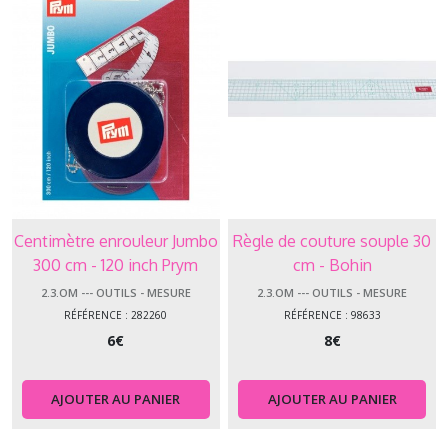
Centimètre enrouleur Jumbo
Règle de couture souple 30
300 cm - 120 inch Prym
cm - Bohin
2.3.OM --- OUTILS - MESURE
2.3.OM --- OUTILS - MESURE
RÉFÉRENCE : 282260
RÉFÉRENCE : 98633
6
€
8
€
AJOUTER AU PANIER
AJOUTER AU PANIER