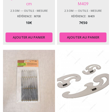
cm
M409
2.3.OM --- OUTILS - MESURE
2.3.OM --- OUTILS - MESURE
RÉFÉRENCE : M708
RÉFÉRENCE : M409
10
€
7
€
50
AJOUTER AU PANIER
AJOUTER AU PANIER