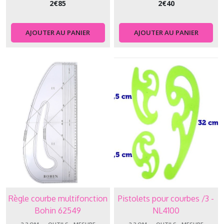
2
€
85
2
€
40
AJOUTER AU PANIER
AJOUTER AU PANIER
Règle courbe multifonction
Pistolets pour courbes /3 -
Bohin 62549
NL4100