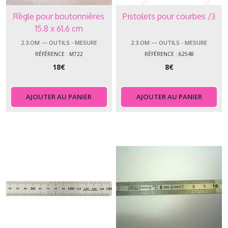
Règle pour boutonnières
Pistolets pour courbes /3
15.8 x 61.6 cm
2.3.OM --- OUTILS - MESURE
2.3.OM --- OUTILS - MESURE
RÉFÉRENCE : M722
RÉFÉRENCE : 62548
18
€
8
€
AJOUTER AU PANIER
AJOUTER AU PANIER