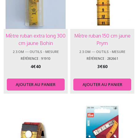
Mètre ruban extra long 300
Mètre ruban 150 cm jaune
cm jaune Bohin
Prym
2.3.OM --- OUTILS - MESURE
2.3.OM --- OUTILS - MESURE
RÉFÉRENCE : 91910
RÉFÉRENCE : 282661
4
€
40
3
€
60
AJOUTER AU PANIER
AJOUTER AU PANIER