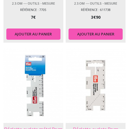
2.3.OM --- OUTILS - MESURE
2.3.OM --- OUTILS - MESURE
RÉFÉRENCE : 7705
RÉFÉRENCE : 611738
7
€
3
€
90
AJOUTER AU PANIER
AJOUTER AU PANIER