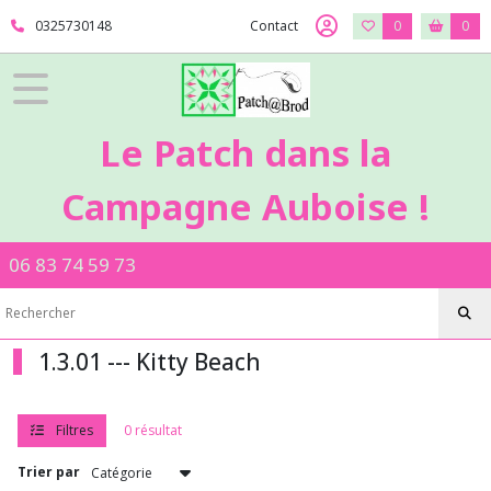
Fermer
0325730148
Contact
0
0
FILTRES
Tous
Le Patch dans la
les
produits
Campagne Auboise !
Afficher
06 83 74 59 73
les
résultats
1.3.01 --- Kitty Beach
Filtres
0 résultat
Trier par