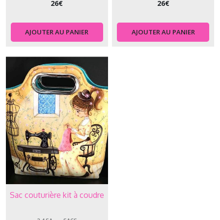
26
€
26
€
2.4.MA
-
-
AJOUTER AU PANIER
AJOUTER AU PANIER
-
-
Maison
à
coudre
(6)
2.4.ME
-
-
-
-
Memory
(2)
Sac couturière kit à coudre
2.4.SA
-
-