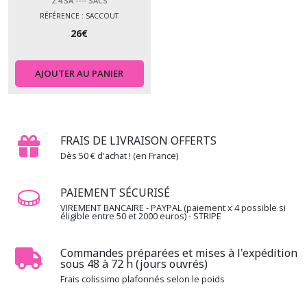
2.4.SA ---- SACS
-
-
RÉFÉRENCE : SACCOUT
Sacs
26
€
(5)
AJOUTER AU PANIER
2.4.TA
-
-
-
-
FRAIS DE LIVRAISON OFFERTS
Tapis
Dès 50 € d'achat ! (en France)
(3)
PAIEMENT SÉCURISÉ
Afficher
VIREMENT BANCAIRE - PAYPAL (paiement x 4 possible si
éligible entre 50 et 2000 euros) - STRIPE
les
résultats
Commandes préparées et mises à l'expédition
sous 48 à 72 h (jours ouvrés)
Frais colissimo plafonnés selon le poids