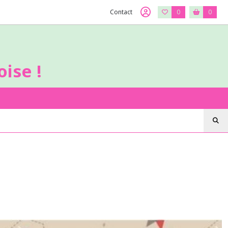
Contact
0
0
ise !