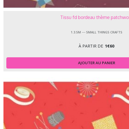
Tissu fd bordeau thème patchwo
1.3.SM --- SMALL THINGS CRAFTS
À PARTIR DE
1
€
60
AJOUTER AU PANIER