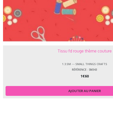
Tissu fd rouge thème couture
1.3.SM --- SMALL THINGS CRAFTS
RÉFÉRENCE : SM343
1
€
60
AJOUTER AU PANIER