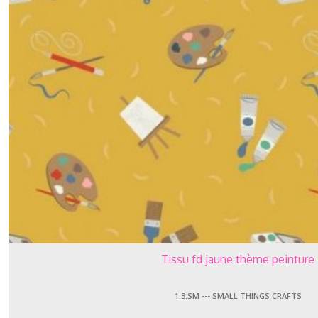
(4)
Afficher
les
résultats
Tissu fd jaune thème peinture
1.3.SM --- SMALL THINGS CRAFTS