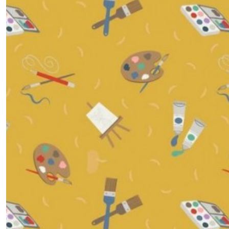
-
-
Rainbows
Collection
(2)
1.3.SM
-
-
-
Small
things
crafts
(5)
1.3.SW
-
-
-
Small
things
sweet