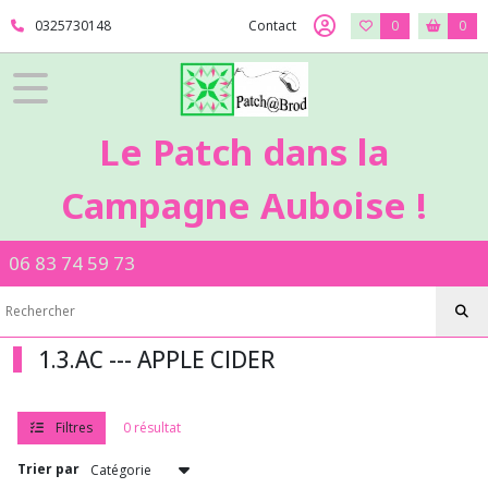
Fermer
0325730148
Contact
0
0
FILTRES
Tous
Le Patch dans la
les
produits
Campagne Auboise !
1
-
Tissus
06 83 74 59 73
Patch
1.2.PB
-
-
P&B
1.3.AC --- APPLE CIDER
Textiles
Filtres
0 résultat
Afficher
les
Trier par