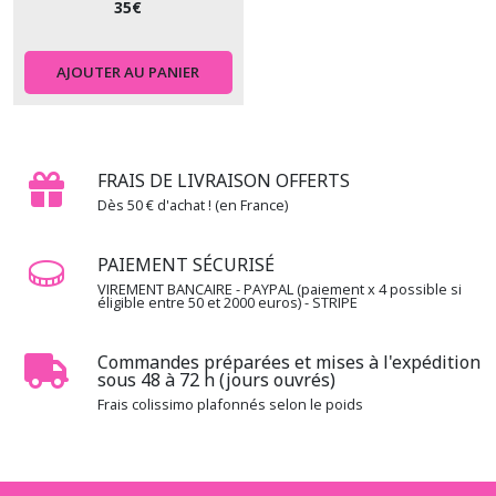
35
€
2.4.MA
-
-
AJOUTER AU PANIER
-
-
Maison
à
coudre
FRAIS DE LIVRAISON OFFERTS
(6)
Dès 50 € d'achat ! (en France)
2.4.ME
PAIEMENT SÉCURISÉ
-
VIREMENT BANCAIRE - PAYPAL (paiement x 4 possible si
-
éligible entre 50 et 2000 euros) - STRIPE
-
-
Memory
Commandes préparées et mises à l'expédition
(2)
sous 48 à 72 h (jours ouvrés)
Frais colissimo plafonnés selon le poids
2.4.SA
-
-