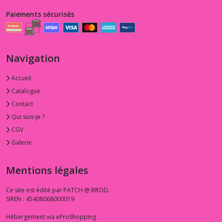
-
-
Paiements sécurisés
Sacs
(5)
Navigation
2.4.TA
-
-
Accueil
-
Catalogue
-
Contact
Tapis
(3)
Qui suis-je ?
CGV
Galerie
Afficher
les
Mentions légales
résultats
Ce site est édité par PATCH @ BROD.
SIREN : 45408068000019
Hébergement via eProShopping