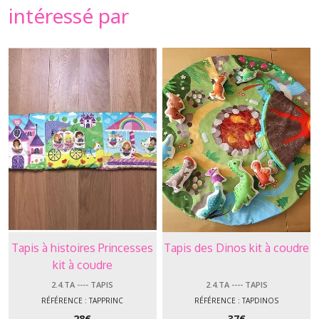
intéressé par
Tapis à histoires Princesses
Tapis des Dinos kit à coudre
kit à coudre
2.4.TA ---- TAPIS
2.4.TA ---- TAPIS
RÉFÉRENCE : TAPPRINC
RÉFÉRENCE : TAPDINOS
28
€
37
€