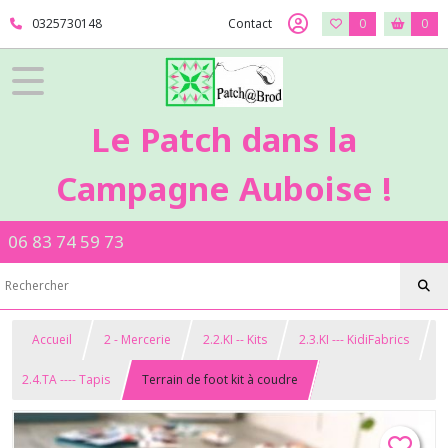
0325730148
Contact
0
0
Le Patch dans la
Campagne Auboise !
06 83 74 59 73
Accueil
2 - Mercerie
2.2.KI -- Kits
2.3.KI --- KidiFabrics
2.4.TA ---- Tapis
Terrain de foot kit à coudre