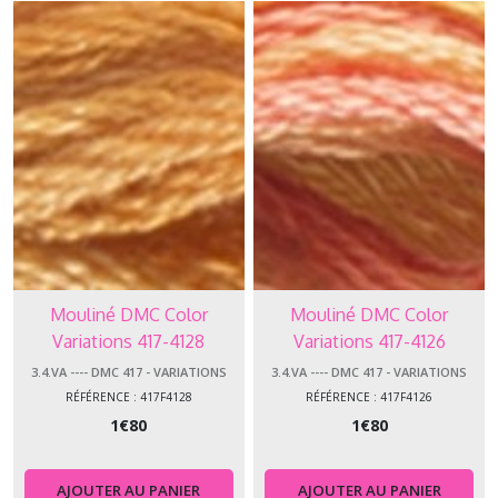
Mouliné DMC Color
Mouliné DMC Color
Variations 417-4128
Variations 417-4126
3.4.VA ---- DMC 417 - VARIATIONS
3.4.VA ---- DMC 417 - VARIATIONS
RÉFÉRENCE : 417F4128
RÉFÉRENCE : 417F4126
1
€
80
1
€
80
AJOUTER AU PANIER
AJOUTER AU PANIER