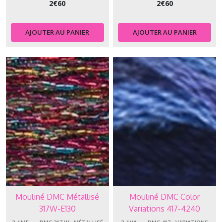
2
€
60
2
€
60
(24)
AJOUTER AU PANIER
AJOUTER AU PANIER
3.4.ET
-
-
-
-
DMC
617
Etoile
(35)
Afficher
les
résultats
Mouliné DMC Métallisé
Mouliné DMC Color
317W-E130
Variations 417-4240