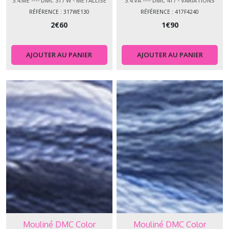
3.4.ME ---- DMC 317 W - MÉTALLISÉ
3.4.VA ---- DMC 417 - VARIATIONS
RÉFÉRENCE : 317WE130
RÉFÉRENCE : 417F4240
2
€
60
1
€
90
AJOUTER AU PANIER
AJOUTER AU PANIER
Mouliné DMC Color
Mouliné DMC Color