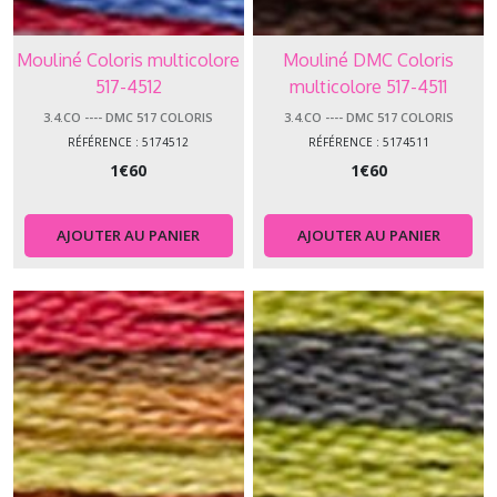
Mouliné Coloris multicolore
Mouliné DMC Coloris
517-4512
multicolore 517-4511
3.4.CO ---- DMC 517 COLORIS
3.4.CO ---- DMC 517 COLORIS
RÉFÉRENCE : 5174512
RÉFÉRENCE : 5174511
1
€
60
1
€
60
AJOUTER AU PANIER
AJOUTER AU PANIER