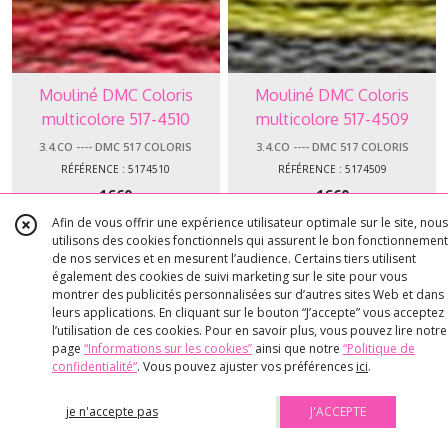
Mouliné DMC Coloris
Mouliné DMC Coloris
multicolore 517-4510
multicolore 517-4509
3.4.CO ---- DMC 517 COLORIS
3.4.CO ---- DMC 517 COLORIS
RÉFÉRENCE : 5174510
RÉFÉRENCE : 5174509
1
€
60
1
€
60
Afin de vous offrir une expérience utilisateur optimale sur le site, nous
utilisons des cookies fonctionnels qui assurent le bon fonctionnement
AJOUTER AU PANIER
AJOUTER AU PANIER
de nos services et en mesurent l’audience. Certains tiers utilisent
également des cookies de suivi marketing sur le site pour vous
montrer des publicités personnalisées sur d’autres sites Web et dans
leurs applications. En cliquant sur le bouton “J’accepte” vous acceptez
l’utilisation de ces cookies. Pour en savoir plus, vous pouvez lire notre
page
“Informations sur les cookies”
ainsi que notre
“Politique de
confidentialité“
. Vous pouvez ajuster vos préférences
ici
.
je n'accepte pas
J'ACCEPTE