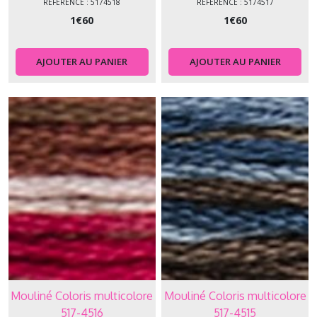
RÉFÉRENCE : 5174518
RÉFÉRENCE : 5174517
1
€
60
1
€
60
AJOUTER AU PANIER
AJOUTER AU PANIER
Mouliné Coloris multicolore
Mouliné Coloris multicolore
517-4516
517-4515