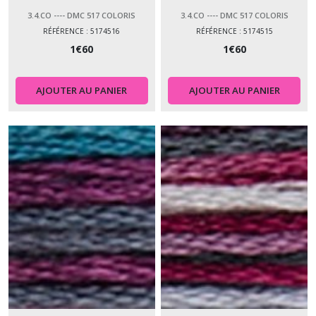
3.4.CO ---- DMC 517 COLORIS
3.4.CO ---- DMC 517 COLORIS
RÉFÉRENCE : 5174516
RÉFÉRENCE : 5174515
1
€
60
1
€
60
AJOUTER AU PANIER
AJOUTER AU PANIER