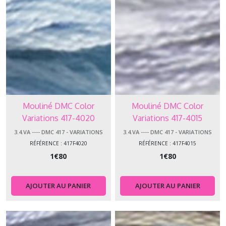
Mouliné DMC Color
Mouliné DMC Color
Variations 417-4020
Variations 417-4015
3.4.VA ---- DMC 417 - VARIATIONS
3.4.VA ---- DMC 417 - VARIATIONS
RÉFÉRENCE : 417F4020
RÉFÉRENCE : 417F4015
1
€
80
1
€
80
AJOUTER AU PANIER
AJOUTER AU PANIER