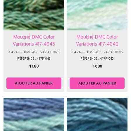
Mouliné DMC Color
Mouliné DMC Color
Variations 417-4045
Variations 417-4040
3.4.VA ---- DMC 417 - VARIATIONS
3.4.VA ---- DMC 417 - VARIATIONS
RÉFÉRENCE : 417F4045
RÉFÉRENCE : 417F4040
1
€
80
1
€
80
AJOUTER AU PANIER
AJOUTER AU PANIER