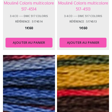
Mouliné Coloris multicolore
Mouliné Coloris multicolore
517-4514
517-4513
3.4.CO ---- DMC 517 COLORIS
3.4.CO ---- DMC 517 COLORIS
RÉFÉRENCE : 5174514
RÉFÉRENCE : 5174513
1
€
60
1
€
60
AJOUTER AU PANIER
AJOUTER AU PANIER