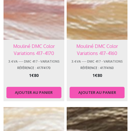
Mouliné DMC Color
Mouliné DMC Color
Variations 417-4170
Variations 417-4160
3.4.VA ---- DMC 417 - VARIATIONS
3.4.VA ---- DMC 417 - VARIATIONS
RÉFÉRENCE : 417F4170
RÉFÉRENCE : 417F4160
1
€
80
1
€
80
AJOUTER AU PANIER
AJOUTER AU PANIER