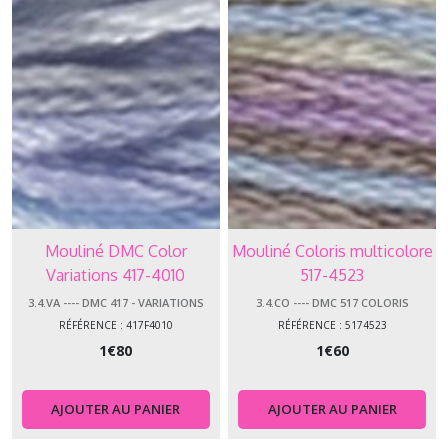
Mouliné DMC Color
Mouliné Coloris multicolore
Variations 417-4010
517-4523
3.4.VA ---- DMC 417 - VARIATIONS
3.4.CO ---- DMC 517 COLORIS
RÉFÉRENCE : 417F4010
RÉFÉRENCE : 5174523
1
€
80
1
€
60
AJOUTER AU PANIER
AJOUTER AU PANIER