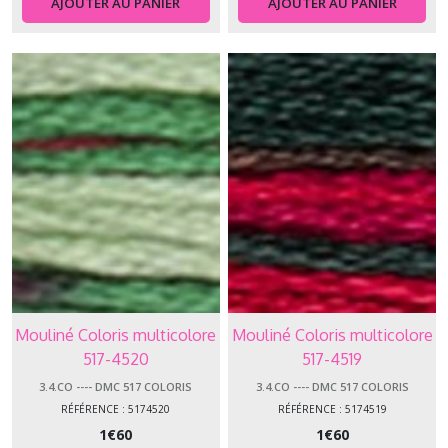
AJOUTER AU PANIER
AJOUTER AU PANIER
Mouliné Coloris multicolore
Mouliné Coloris multicolore
517-4520
517-4519
3.4.CO ---- DMC 517 COLORIS
3.4.CO ---- DMC 517 COLORIS
RÉFÉRENCE : 5174520
RÉFÉRENCE : 5174519
1
€
60
1
€
60