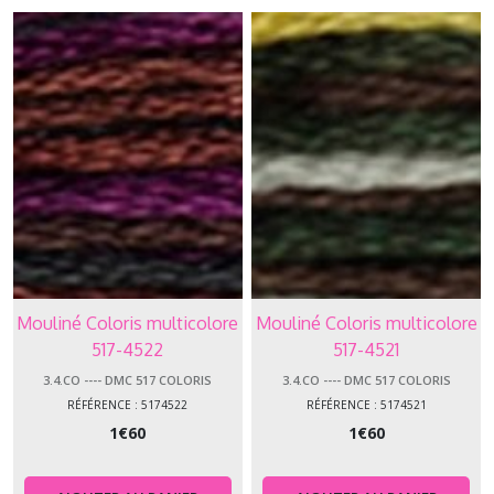
Mouliné Coloris multicolore
Mouliné Coloris multicolore
517-4522
517-4521
3.4.CO ---- DMC 517 COLORIS
3.4.CO ---- DMC 517 COLORIS
RÉFÉRENCE : 5174522
RÉFÉRENCE : 5174521
1
€
60
1
€
60