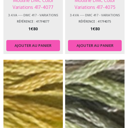
Mouliné DMC Color
Mouliné DMC Color
Variations 417-4077
Variations 417-4075
3.4.VA ---- DMC 417 - VARIATIONS
3.4.VA ---- DMC 417 - VARIATIONS
RÉFÉRENCE : 417F4077
RÉFÉRENCE : 417F4075
1
€
80
1
€
80
AJOUTER AU PANIER
AJOUTER AU PANIER