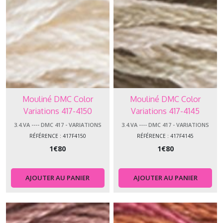
Mouliné DMC Color
Mouliné DMC Color
Variations 417-4150
Variations 417-4145
3.4.VA ---- DMC 417 - VARIATIONS
3.4.VA ---- DMC 417 - VARIATIONS
RÉFÉRENCE : 417F4150
RÉFÉRENCE : 417F4145
1
€
80
1
€
80
AJOUTER AU PANIER
AJOUTER AU PANIER