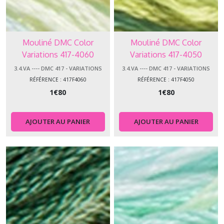
Mouliné DMC Color
Mouliné DMC Color
Variations 417-4060
Variations 417-4050
3.4.VA ---- DMC 417 - VARIATIONS
3.4.VA ---- DMC 417 - VARIATIONS
RÉFÉRENCE : 417F4060
RÉFÉRENCE : 417F4050
1
€
80
1
€
80
AJOUTER AU PANIER
AJOUTER AU PANIER