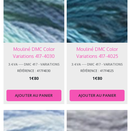
Mouliné DMC Color
Mouliné DMC Color
Variations 417-4030
Variations 417-4025
3.4.VA ---- DMC 417 - VARIATIONS
3.4.VA ---- DMC 417 - VARIATIONS
RÉFÉRENCE : 417F4030
RÉFÉRENCE : 417F4025
1
€
80
1
€
80
AJOUTER AU PANIER
AJOUTER AU PANIER