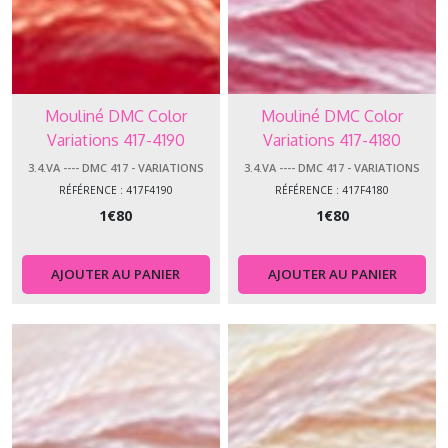
Mouliné DMC Color
Mouliné DMC Color
Variations 417-4190
Variations 417-4180
3.4.VA ---- DMC 417 - VARIATIONS
3.4.VA ---- DMC 417 - VARIATIONS
RÉFÉRENCE : 417F4190
RÉFÉRENCE : 417F4180
1
€
80
1
€
80
AJOUTER AU PANIER
AJOUTER AU PANIER