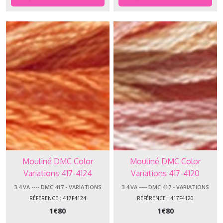
Mouliné DMC Color
Mouliné DMC Color
Variations 417-4124
Variations 417-4120
3.4.VA ---- DMC 417 - VARIATIONS
3.4.VA ---- DMC 417 - VARIATIONS
RÉFÉRENCE : 417F4124
RÉFÉRENCE : 417F4120
1
€
80
1
€
80