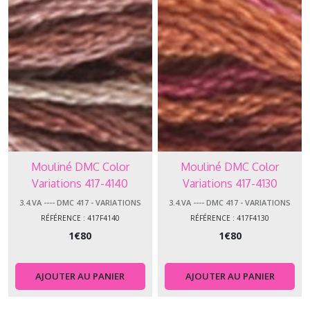
Mouliné DMC Color
Mouliné DMC Color
Variations 417-4140
Variations 417-4130
3.4.VA ---- DMC 417 - VARIATIONS
3.4.VA ---- DMC 417 - VARIATIONS
RÉFÉRENCE : 417F4140
RÉFÉRENCE : 417F4130
1
€
80
1
€
80
AJOUTER AU PANIER
AJOUTER AU PANIER