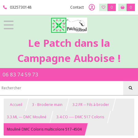
0325730148
Contact
0
0
Le Patch dans la
Campagne Auboise !
06 83 74 59 73
Accueil
3 - Broderie main
3.2.FR -- Fils à broder
3.3.ML --- DMC Mouliné
3.4.CO ---- DMC 517 Coloris
Mouliné DMC Coloris multicolore 517-4504