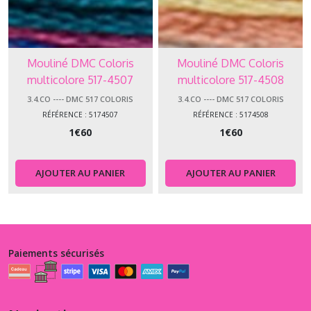
Mouliné DMC Coloris
Mouliné DMC Coloris
multicolore 517-4507
multicolore 517-4508
3.4.CO ---- DMC 517 COLORIS
3.4.CO ---- DMC 517 COLORIS
RÉFÉRENCE : 5174507
RÉFÉRENCE : 5174508
1
€
60
1
€
60
AJOUTER AU PANIER
AJOUTER AU PANIER
Paiements sécurisés