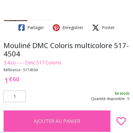
Partager
Enregistrer
Poster
Mouliné DMC Coloris multicolore 517-
4504
3.4.co ---- Dmc 517 Coloris
Référence :
5174504
€
60
1
En stock
Quantité disponible : 5
AJOUTER AU PANIER