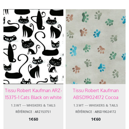
-
Build,
Bang,
Boom
!
(3)
1.3.EF
-
-
-
Effervescence
Amelia
Caruso
(2)
Tissu Robert Kaufman ARZ-
Tissu Robert Kaufman
15375-1 Cats Black on white
ABSD19024172 Cocoa
1.3.EV
-
Whiskers & Tails
Whiskers & Tails
1.3.WT --- WHISKERS & TAILS
1.3.WT --- WHISKERS & TAILS
-
RÉFÉRENCE : ARZ153751
RÉFÉRENCE : ABSD19024172
-
1
€
60
1
€
60
Everyday
Favorites