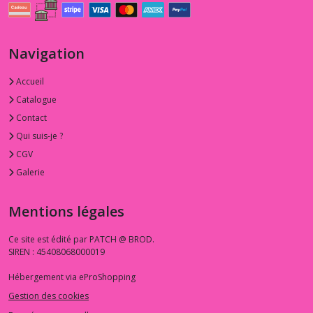
-
Nara
Homespun
Sevenberry
Navigation
(2)
Accueil
1.3.ON
Catalogue
-
Contact
-
-
Qui suis-je ?
On
CGV
the
road
Galerie
(1)
Mentions légales
1.3.PE
-
Ce site est édité par PATCH @ BROD.
-
SIREN : 45408068000019
-
Pen
Hébergement via eProShopping
and
Gestion des cookies
Ink
(3)