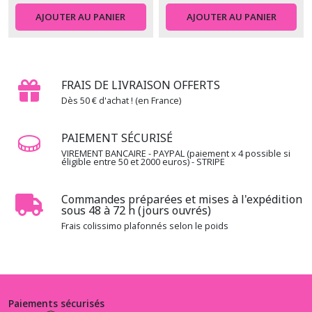
(2)
AJOUTER AU PANIER
AJOUTER AU PANIER
1.3.GK
-
-
-
FRAIS DE LIVRAISON OFFERTS
Gustav
Dès 50 € d'achat ! (en France)
Klimt
(4)
PAIEMENT SÉCURISÉ
VIREMENT BANCAIRE - PAYPAL (paiement x 4 possible si
1.3.KI
éligible entre 50 et 2000 euros) - STRIPE
-
-
-
Commandes préparées et mises à l'expédition
sous 48 à 72 h (jours ouvrés)
Kiku
Sevenberry
Frais colissimo plafonnés selon le poids
(3)
1.3.NH
-
-
Paiements sécurisés