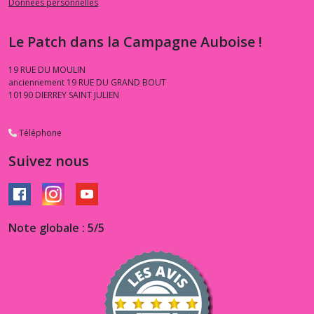
Données personnelles
Le Patch dans la Campagne Auboise !
1.3.WT
-
-
19 RUE DU MOULIN
-
anciennement 19 RUE DU GRAND BOUT
Whiskers
10190
DIERREY SAINT JULIEN
&
Tails
(2)
Téléphone
Suivez nous
Afficher
les
résultats
Note globale : 5/5