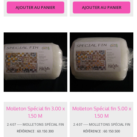
-
AJOUTER AU PANIER
AJOUTER AU PANIER
-
-
Molletons
Nuage
(9)
2.4.07
-
-
-
-
Molletons
Spécial
Fin
(4)
Molleton Spécial fin 3.00 x
Molleton Spécial fin 5.00 x
2.4.06
1.50 M
1.50 M
-
-
2.4.07 ---- MOLLETONS SPÉCIAL FIN
2.4.07 ---- MOLLETONS SPÉCIAL FIN
-
RÉFÉRENCE : 60.150.300
RÉFÉRENCE : 60.150.500
-