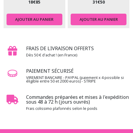
Molletons
18
€
85
31
€
50
Standard
(4)
AJOUTER AU PANIER
AJOUTER AU PANIER
2.4.08
-
-
-
FRAIS DE LIVRAISON OFFERTS
-
Dès 50 € d'achat ! (en France)
Molletons
spéciaux
(5)
PAIEMENT SÉCURISÉ
VIREMENT BANCAIRE - PAYPAL (paiement x 4 possible si
éligible entre 50 et 2000 euros) - STRIPE
2.4.09
-
-
Commandes préparées et mises à l'expédition
-
sous 48 à 72 h (jours ouvrés)
-
Frais colissimo plafonnés selon le poids
Accessoires
(2)