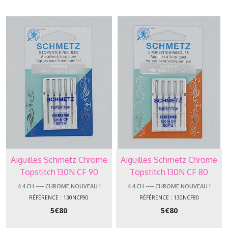
-
-
-
Aiguilles
machines
4.4.CH
-
-
-
-
Chrome
Nouveau
!
(13)
Aiguilles Schmetz Chrome
Aiguilles Schmetz Chrome
Topstitch 130N CF 90
Topstitch 130N CF 80
4.4.CU
-
4.4.CH ---- CHROME NOUVEAU !
4.4.CH ---- CHROME NOUVEAU !
-
RÉFÉRENCE : 130NCF90
RÉFÉRENCE : 130NCF80
-
5
€
80
5
€
80
-
Cuir