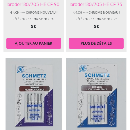
4.4.SU
broder 130/705 HE CF 90
broder 130/705 HE CF 75
-
-
4.4.CH ---- CHROME NOUVEAU !
4.4.CH ---- CHROME NOUVEAU !
-
RÉFÉRENCE : 130/705HECF90
RÉFÉRENCE : 130/705HECF75
-
5
€
5
€
Super
Universal
(4)
AJOUTER AU PANIER
PLUS DE DÉTAILS
4.4.SP
-
-
-
-
Spéciales
(18)
4.4.DT
-
-
-
-
Doubles