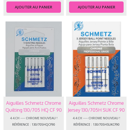
(6)
AJOUTER AU PANIER
AJOUTER AU PANIER
4.4.EL
-
-
-
-
ELX
(4)
4.4.JE
-
-
-
-
Jean
(3)
Aiguilles Schmetz Chrome
Aiguilles Schmetz Chrome
Quilting 130/705 HQ CF 90
Jersey 130/705H SUK CF 90
4.4.ST
4.4.CH ---- CHROME NOUVEAU !
4.4.CH ---- CHROME NOUVEAU !
-
RÉFÉRENCE : 130/705HQCF90
RÉFÉRENCE : 130/705HSUKCF90
-