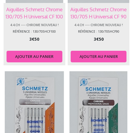
&
Aiguilles Schmetz Chrome
Aiguilles Schmetz Chrome
Triples
(16)
130/705 H Universal CF 100
130/705 H Universal CF 90
4.4.CH ---- CHROME NOUVEAU !
4.4.CH ---- CHROME NOUVEAU !
RÉFÉRENCE : 130/705HCF100
RÉFÉRENCE : 130/705HCF90
4.4.IN
-
3
€
50
3
€
50
-
-
-
AJOUTER AU PANIER
AJOUTER AU PANIER
Type
-
Industrielles
(4)
Afficher
les
résultats