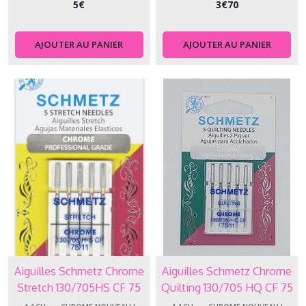
-
5
€
3
€
70
-
Jersey
-
AJOUTER AU PANIER
AJOUTER AU PANIER
Stretch
-
Microtex
(18)
4.4.LA
-
-
-
-
Longarm
(1)
4.4.ME
-
-
Aiguilles Schmetz Chrome
Aiguilles Schmetz Chrome
-
Stretch 130/705HS CF 75
Quilting 130/705 HQ CF 75
-