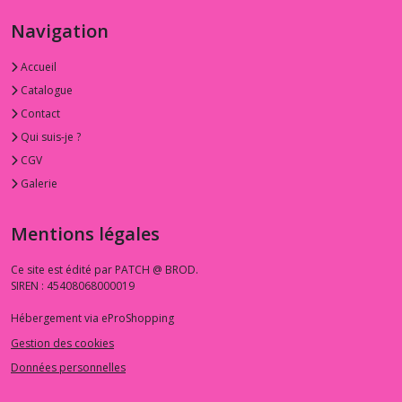
1.3.CP
Navigation
-
-
Accueil
-
Couturière
Catalogue
Parisienne
Contact
(1)
Qui suis-je ?
CGV
Afficher
Galerie
les
résultats
Mentions légales
Ce site est édité par PATCH @ BROD.
SIREN : 45408068000019
Hébergement via eProShopping
Gestion des cookies
Données personnelles