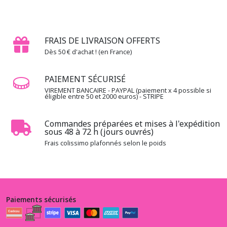
-
Divers
(1)
FRAIS DE LIVRAISON OFFERTS
1.3.DJ
Dès 50 € d'achat ! (en France)
-
-
PAIEMENT SÉCURISÉ
-
Dorothy's
VIREMENT BANCAIRE - PAYPAL (paiement x 4 possible si
éligible entre 50 et 2000 euros) - STRIPE
journey
(1)
Commandes préparées et mises à l'expédition
sous 48 à 72 h (jours ouvrés)
1.3.DF
Frais colissimo plafonnés selon le poids
-
-
-
Down
on
the
Paiements sécurisés
farm
(3)