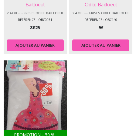
Bailloeul
Odile Bailloeul
2.4.OB ---- FRISES ODILE BAILLOEUL
2.4.OB ---- FRISES ODILE BAILLOEUL
RÉFÉRENCE : OBC0051
RÉFÉRENCE : OBC140
8
€
25
9
€
AJOUTER AU PANIER
AJOUTER AU PANIER
PROMOTION
-
50
%