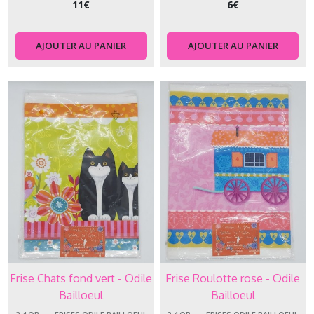
11
€
6
€
AJOUTER AU PANIER
AJOUTER AU PANIER
Frise Chats fond vert - Odile
Frise Roulotte rose - Odile
Bailloeul
Bailloeul