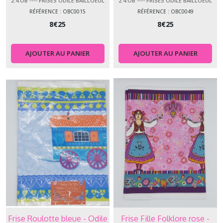
2.4.OB ---- FRISES ODILE BAILLOEUL
2.4.OB ---- FRISES ODILE BAILLOEUL
RÉFÉRENCE : OBC0015
RÉFÉRENCE : OBC0049
8
€
25
8
€
25
AJOUTER AU PANIER
AJOUTER AU PANIER
Frise Roulotte bleue - Odile
Frise Fille Folklore rose -