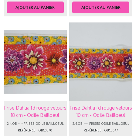
Afficher
AJOUTER AU PANIER
AJOUTER AU PANIER
les
résultats
Frise Dahlia fd rouge velours
Frise Dahlia fd rouge velours
18 cm - Odile Bailloeul
10 cm - Odile Bailloeul
2.4.OB ---- FRISES ODILE BAILLOEUL
2.4.OB ---- FRISES ODILE BAILLOEUL
RÉFÉRENCE : OBC0040
RÉFÉRENCE : OBC0047