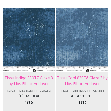
-
-
Beside
the
Sea
(4)
1.3.CC
-
-
-
Candy
Couture
(10)
Tissu Indigo 830T7 Glaze 3
Tissu Cool 830T6 Glaze 3 by
1.3.CC
by Libs Elliott Andover
Libs Elliott Andover
-
-
Makower
Makower
1.3.G3 --- LIBS ELLIOTT - GLAZE 3
1.3.G3 --- LIBS ELLIOTT - GLAZE 3
-
RÉFÉRENCE : 830T7
RÉFÉRENCE : 830T6
Cottage
1
€
50
1
€
50
Cloth
Renée