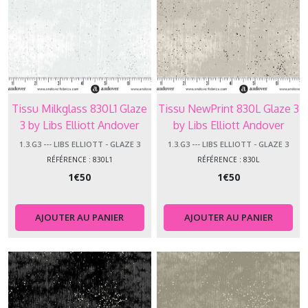
Express
Xmas
21
(2)
1.3.SB
-
Tissu Milkglass 830L1 Glaze
Tissu NewPrint 830L Glaze 3
-
-
3 by Libs Elliott Andover
by Libs Elliott Andover
Sea
Makower
Makower
1.3.G3 --- LIBS ELLIOTT - GLAZE 3
1.3.G3 --- LIBS ELLIOTT - GLAZE 3
Breeze
(3)
RÉFÉRENCE : 830L1
RÉFÉRENCE : 830L
1
€
50
1
€
50
1.3.SU
-
AJOUTER AU PANIER
AJOUTER AU PANIER
-
-
Summer
Garden
(3)