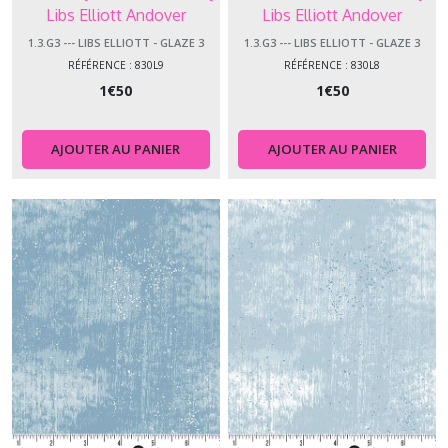
(1)
Libs Elliott Andover
Libs Elliott Andover
Makower
Makower
1.3.G3 --- LIBS ELLIOTT - GLAZE 3
1.3.G3 --- LIBS ELLIOTT - GLAZE 3
RÉFÉRENCE : 830L9
RÉFÉRENCE : 830L8
1.3.HS
1
€
50
1
€
50
-
-
-
Hello
AJOUTER AU PANIER
AJOUTER AU PANIER
Spring
(3)
1.3.HT
-
-
-
High
Tide
(1)
1.3.HH
-
-