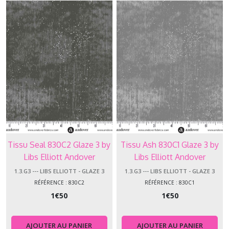
Tissu Seal 830C2 Glaze 3 by
Tissu Ash 830C1 Glaze 3 by
Libs Elliott Andover
Libs Elliott Andover
Makower
Makower
1.3.G3 --- LIBS ELLIOTT - GLAZE 3
1.3.G3 --- LIBS ELLIOTT - GLAZE 3
RÉFÉRENCE : 830C2
RÉFÉRENCE : 830C1
1
€
50
1
€
50
AJOUTER AU PANIER
AJOUTER AU PANIER