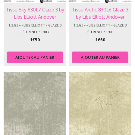
-
Tissu Sky 830L7 Glaze 3 by
Tissu Arctic 830L6 Glaze 3
Hoot
Hoot
Libs Elliott Andover
by Libs Elliott Andover
(1)
Makower
Makower
1.3.G3 --- LIBS ELLIOTT - GLAZE 3
1.3.G3 --- LIBS ELLIOTT - GLAZE 3
RÉFÉRENCE : 830L7
RÉFÉRENCE : 830L6
1.3.KA
1
€
50
1
€
50
-
-
-
AJOUTER AU PANIER
AJOUTER AU PANIER
Kasumi
(4)
1.3.GL
-
-
-
Libs
Elliott
-
Glaze
(22)