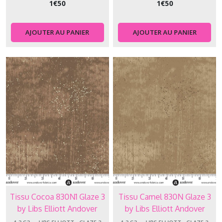
1
€
50
1
€
50
1.3.DA
-
-
AJOUTER AU PANIER
AJOUTER AU PANIER
-
Daydream
(1)
1.3.TW
-
-
-
Edyta
Sitar
Twinkle
(28)
1.3.FF
-
-
Tissu Cocoa 830N1 Glaze 3
Tissu Camel 830N Glaze 3
-
by Libs Elliott Andover
by Libs Elliott Andover
Fun
Makower
Makower
on