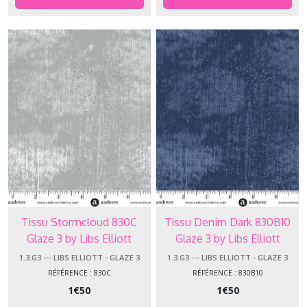
Tissu Stormcloud 830C
Tissu Denim Dark 830B10
Glaze 3 by Libs Elliott
Glaze 3 by Libs Elliott
Andover Makower
Andover Makower
1.3.G3 --- LIBS ELLIOTT - GLAZE 3
1.3.G3 --- LIBS ELLIOTT - GLAZE 3
RÉFÉRENCE : 830C
RÉFÉRENCE : 830B10
1
€
50
1
€
50