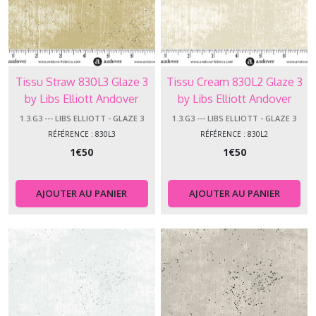
1.3.LR
-
-
-
London
Tissu Straw 830L3 Glaze 3
Tissu Cream 830L2 Glaze 3
Revival
by Libs Elliott Andover
by Libs Elliott Andover
(2)
Makower
Makower
1.3.G3 --- LIBS ELLIOTT - GLAZE 3
1.3.G3 --- LIBS ELLIOTT - GLAZE 3
RÉFÉRENCE : 830L3
RÉFÉRENCE : 830L2
1.3.XM
1
€
50
1
€
50
-
-
-
Metallics
AJOUTER AU PANIER
AJOUTER AU PANIER
Xmas
(8)
1.3.SE
-
-
-
Santa