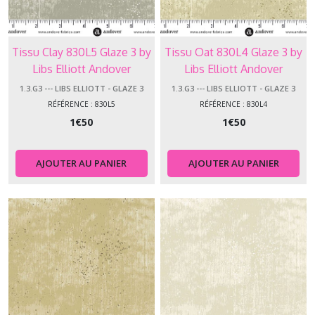
1.3.G2
-
-
Tissu Clay 830L5 Glaze 3 by
Tissu Oat 830L4 Glaze 3 by
-
Libs Elliott Andover
Libs Elliott Andover
Libs
Makower
Makower
Elliott
1.3.G3 --- LIBS ELLIOTT - GLAZE 3
1.3.G3 --- LIBS ELLIOTT - GLAZE 3
-
RÉFÉRENCE : 830L5
RÉFÉRENCE : 830L4
Glaze
1
€
50
1
€
50
2
(23)
AJOUTER AU PANIER
AJOUTER AU PANIER
1.3.G3
-
-
-
Libs
Elliott
-
Glaze
3
(26)