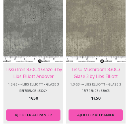
Tissu Iron 830C4 Glaze 3 by
Tissu Mushroom 830C3
Libs Elliott Andover
Glaze 3 by Libs Elliott
Makower
Andover Makower
1.3.G3 --- LIBS ELLIOTT - GLAZE 3
1.3.G3 --- LIBS ELLIOTT - GLAZE 3
RÉFÉRENCE : 830C4
RÉFÉRENCE : 830C3
1
€
50
1
€
50
AJOUTER AU PANIER
AJOUTER AU PANIER