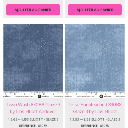
AJOUTER AU PANIER
AJOUTER AU PANIER
Tissu Wash 830B9 Glaze 3
Tissu Sunbleached 830B8
by Libs Elliott Andover
Glaze 3 by Libs Elliott
Makower
Andover Makower
1.3.G3 --- LIBS ELLIOTT - GLAZE 3
1.3.G3 --- LIBS ELLIOTT - GLAZE 3
RÉFÉRENCE : 830B9
RÉFÉRENCE : 830B8