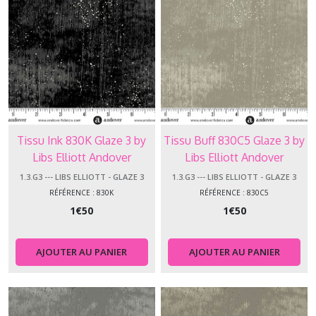
Afficher
les
résultats
Tissu Ink 830K Glaze 3 by
Tissu Buff 830C5 Glaze 3 by
Libs Elliott Andover
Libs Elliott Andover
Makower
Makower
1.3.G3 --- LIBS ELLIOTT - GLAZE 3
1.3.G3 --- LIBS ELLIOTT - GLAZE 3
RÉFÉRENCE : 830K
RÉFÉRENCE : 830C5
1
€
50
1
€
50
AJOUTER AU PANIER
AJOUTER AU PANIER