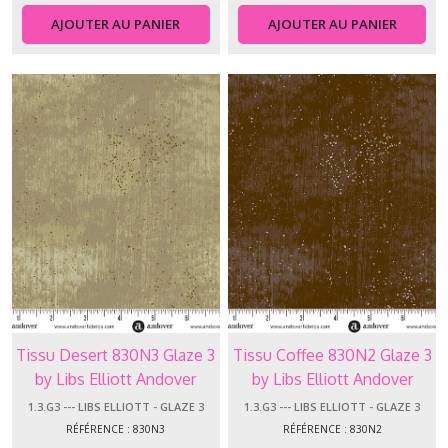
Nanneman
I
AJOUTER AU PANIER
AJOUTER AU PANIER
(24)
1.3.CC
-
-
-
Cottage
Cloth
Renée
Nanneman
II
(23)
1.3.DR
-
Tissu Desert 830N3 Glaze 3
Tissu Coffee 830N2 Glaze 3
-
-
by Libs Elliott Andover
by Libs Elliott Andover
Dragonheart
Makower
Makower
1.3.G3 --- LIBS ELLIOTT - GLAZE 3
1.3.G3 --- LIBS ELLIOTT - GLAZE 3
(1)
RÉFÉRENCE : 830N3
RÉFÉRENCE : 830N2