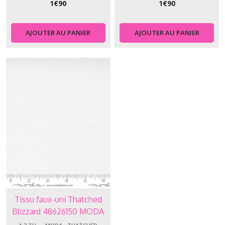
-
1
€
90
1
€
90
-
-
MODA
AJOUTER AU PANIER
AJOUTER AU PANIER
-
Thatched
(5)
Afficher
les
résultats
Tissu faux-uni Thatched
Blizzard 48626150 MODA