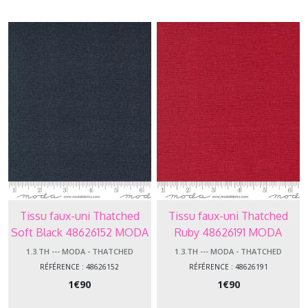
MK1867
-
Dimples
(29)
1.3.01
-
-
-
MKESS
-
Essentials
(11)
1.3.LI
Tissu faux-uni Thatched
Tissu faux-uni Thatched
-
Soft Black 48626152 MODA
Ruby 48626191 MODA
-
-
1.3.TH --- MODA - THATCHED
1.3.TH --- MODA - THATCHED
MK1473
RÉFÉRENCE : 48626152
RÉFÉRENCE : 48626191
-
1
€
90
1
€
90
Linen
(24)