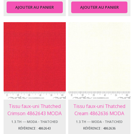
AJOUTER AU PANIER
AJOUTER AU PANIER
1.3.UN
-
-
-
MK2000
-
Spectrum
unis
(61)
1.3.SP
-
-
-
MK2800
-
Tissu faux-uni Thatched
Tissu faux-uni Thatched
Spraytime
(38)
Crimson 4862643 MODA
Cream 4862636 MODA
1.3.TH --- MODA - THATCHED
1.3.TH --- MODA - THATCHED
RÉFÉRENCE : 4862643
RÉFÉRENCE : 4862636
1.3.TH