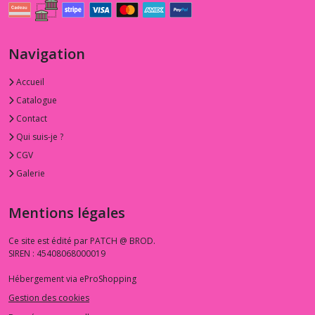
Marble
CM1087
(3)
Navigation
1.3.PP
Accueil
-
-
Catalogue
-
Contact
Pitch
Perfect
Qui suis-je ?
(1)
CGV
Galerie
1.3.ST
-
Mentions légales
-
-
STEM
Ce site est édité par PATCH @ BROD.
(3)
SIREN : 45408068000019
Hébergement via eProShopping
1.3.VS
Gestion des cookies
-