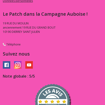
Données personnelles
-
-
Vintage
Le Patch dans la Campagne Auboise !
Sewing
Stash
(7)
19 RUE DU MOULIN
anciennement 19 RUE DU GRAND BOUT
10190
DIERREY SAINT JULIEN
Afficher
Téléphone
les
résultats
Suivez nous
Note globale : 5/5