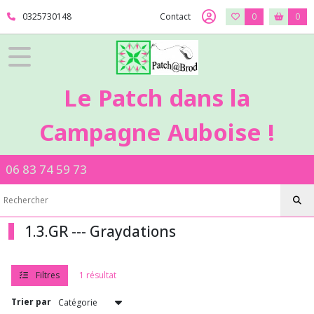
Fermer
0325730148
Contact
0
0
FILTRES
Tous
Le Patch dans la
les
produits
Campagne Auboise !
1
-
Tissus
06 83 74 59 73
Patch
1.2.MM
-
-
Michael
1.3.GR --- Graydations
Miller
Filtres
1 résultat
1.3.BS
-
Trier par
-