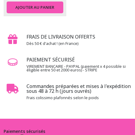
World
(1)
AJOUTER AU PANIER
1.3.GR
-
-
FRAIS DE LIVRAISON OFFERTS
-
Dès 50 € d'achat ! (en France)
Graydations
(1)
PAIEMENT SÉCURISÉ
VIREMENT BANCAIRE - PAYPAL (paiement x 4 possible si
1.3.KA
éligible entre 50 et 2000 euros) - STRIPE
-
-
-
Commandes préparées et mises à l'expédition
sous 48 à 72 h (jours ouvrés)
Kaleidoscope
(3)
Frais colissimo plafonnés selon le poids
1.3.MA
-
-
-
Paiements sécurisés