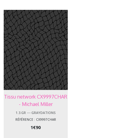
-
Bake
Sale
Baked
with
love
(4)
1.3.BW
-
-
-
Black
&
White
(4)
Tissu network CX9997CHAR
- Michael Miller
1.3.DW
1.3.GR --- GRAYDATIONS
-
RÉFÉRENCE : CX9997CHAR
-
1
€
90
-
Dino