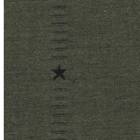
-
Americana
(3)
1.3.03
-
-
-
Kent
Chambray
(1)
1.3.05
-
-
-
Picket
Fence
(1)
1.3.06