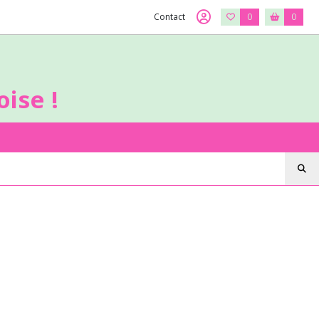
Contact
0
0
ise !