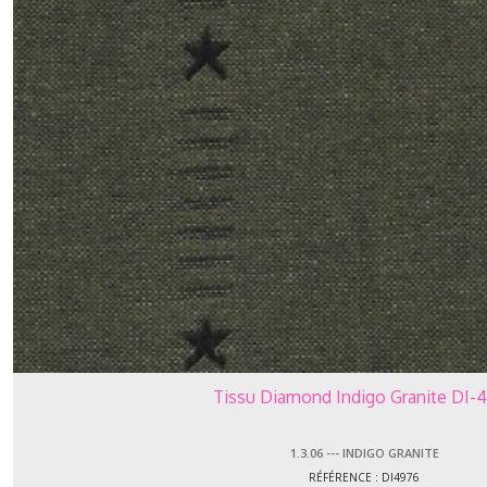
-
-
-
Indigo
Granite
(1)
1.3.10
-
-
-
Heritage
(1)
Afficher
les
Tissu Diamond Indigo Granite DI-
résultats
1.3.06 --- INDIGO GRANITE
RÉFÉRENCE : DI4976