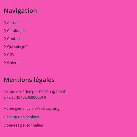
Nanneman
I
Navigation
(24)
Accueil
1.3.CC
Catalogue
-
Contact
-
-
Qui suis-je ?
Cottage
CGV
Cloth
Galerie
Renée
Nanneman
II
Mentions légales
(23)
Ce site est édité par PATCH @ BROD.
SIREN : 45408068000019
1.3.DR
-
Hébergement via eProShopping
-
-
Gestion des cookies
Dragonheart
(1)
Données personnelles