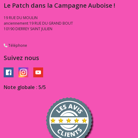
Le Patch dans la Campagne Auboise !
1.3.DA
-
-
19 RUE DU MOULIN
-
anciennement 19 RUE DU GRAND BOUT
Daydream
10190
DIERREY SAINT JULIEN
(1)
Téléphone
1.3.TW
Suivez nous
-
-
-
Edyta
Sitar
Twinkle
Note globale : 5/5
(28)
1.3.FF
-
-
-
Fun
on