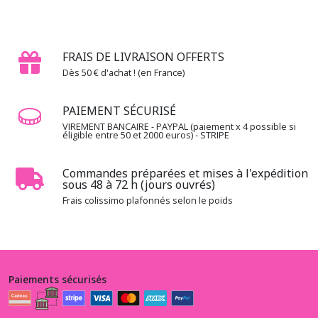
-
-
Beside
the
Sea
FRAIS DE LIVRAISON OFFERTS
(4)
Dès 50 € d'achat ! (en France)
PAIEMENT SÉCURISÉ
1.3.CC
-
VIREMENT BANCAIRE - PAYPAL (paiement x 4 possible si
éligible entre 50 et 2000 euros) - STRIPE
-
-
Candy
Commandes préparées et mises à l'expédition
Couture
sous 48 à 72 h (jours ouvrés)
(10)
Frais colissimo plafonnés selon le poids
1.3.CC
-
-
-
Paiements sécurisés
Cottage
Cloth
Renée