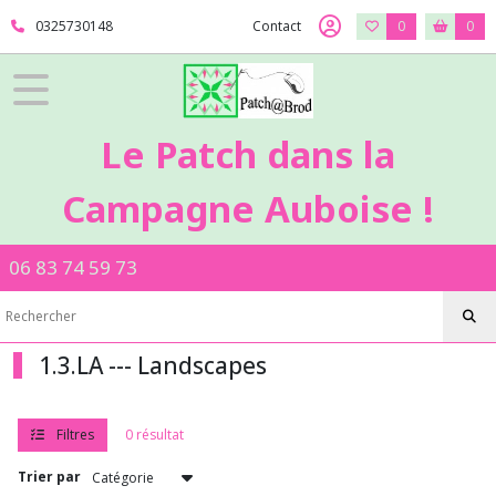
Fermer
0325730148
Contact
0
0
FILTRES
Tous
Le Patch dans la
les
produits
Campagne Auboise !
1
-
Tissus
06 83 74 59 73
Patch
1.2.MK
-
-
Makower
1.3.LA --- Landscapes
-
Andover
Filtres
0 résultat
1.3.BE
Trier par
-