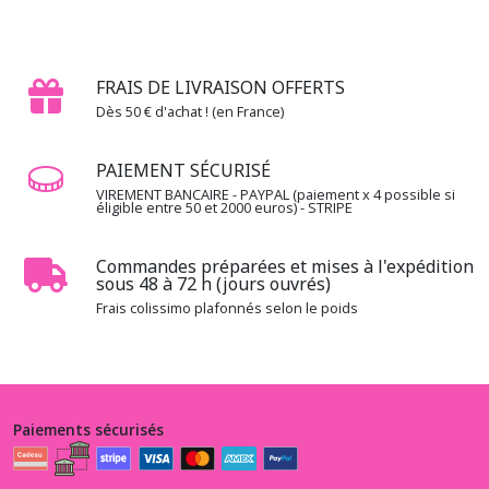
-
Bake
Sale
Baked
with
FRAIS DE LIVRAISON OFFERTS
love
Dès 50 € d'achat ! (en France)
(4)
PAIEMENT SÉCURISÉ
1.3.BW
VIREMENT BANCAIRE - PAYPAL (paiement x 4 possible si
éligible entre 50 et 2000 euros) - STRIPE
-
-
-
Commandes préparées et mises à l'expédition
Black
sous 48 à 72 h (jours ouvrés)
&
White
Frais colissimo plafonnés selon le poids
(4)
1.3.DW
-
Paiements sécurisés
-
-
Dino