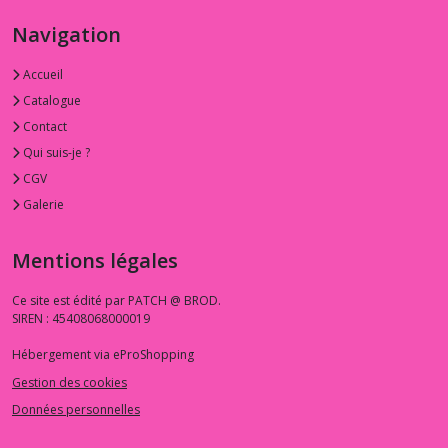
World
(1)
Navigation
Accueil
1.3.GR
-
Catalogue
-
Contact
-
Graydations
Qui suis-je ?
(1)
CGV
Galerie
1.3.KA
-
Mentions légales
-
-
Ce site est édité par PATCH @ BROD.
Kaleidoscope
SIREN : 45408068000019
(3)
Hébergement via eProShopping
1.3.MA
Gestion des cookies
-
Données personnelles
-
-