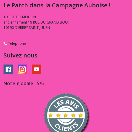
Marble
Le Patch dans la Campagne Auboise !
CM1087
(3)
19 RUE DU MOULIN
anciennement 19 RUE DU GRAND BOUT
10190
DIERREY SAINT JULIEN
1.3.PP
-
-
Téléphone
-
Pitch
Suivez nous
Perfect
(1)
1.3.ST
Note globale : 5/5
-
-
-
STEM
(3)
1.3.VS
-