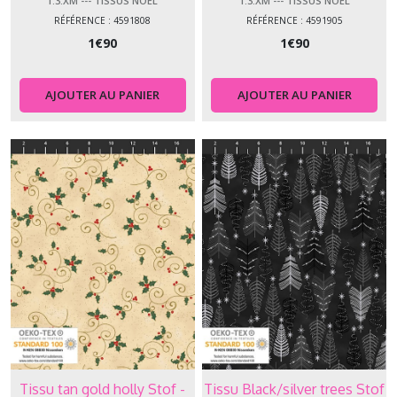
1.3.XM --- TISSUS NOEL
1.3.XM --- TISSUS NOEL
RÉFÉRENCE : 4591808
RÉFÉRENCE : 4591905
1
€
90
1
€
90
AJOUTER AU PANIER
AJOUTER AU PANIER
Tissu tan gold holly Stof -
Tissu Black/silver trees Stof