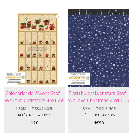
Tissus
NOEL
(8)
Afficher
les
résultats
Calendrier de l'Avent Stof -
Tissu blue/silver stars Stof -
We love Christmas 4591-291
We love Christmas 4591-605
1.3.XM --- TISSUS NOEL
1.3.XM --- TISSUS NOEL
RÉFÉRENCE : 4591291
RÉFÉRENCE : 4591605
12
€
1
€
90