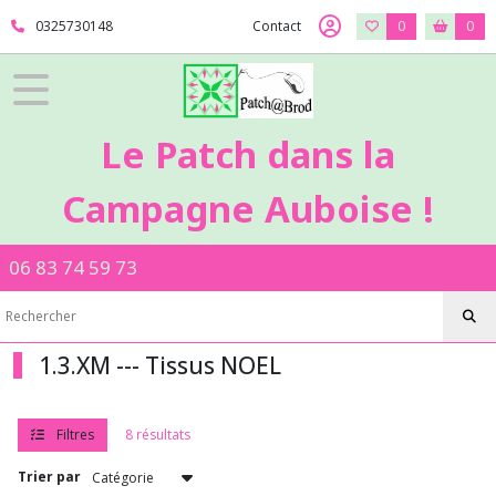
Fermer
0325730148
Contact
0
0
FILTRES
Tous
Le Patch dans la
les
produits
Campagne Auboise !
1
-
Tissus
06 83 74 59 73
Patch
1.2.ST
-
-
Stof
1.3.XM --- Tissus NOEL
1.3.XM
Filtres
8 résultats
-
-
Trier par
-