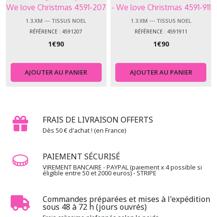
We love Christmas 4591-207
- We love Christmas 4591-911
1.3.XM --- TISSUS NOEL
1.3.XM --- TISSUS NOEL
RÉFÉRENCE : 4591207
RÉFÉRENCE : 4591911
1
€
90
1
€
90
AJOUTER AU PANIER
AJOUTER AU PANIER
FRAIS DE LIVRAISON OFFERTS
Dès 50 € d'achat ! (en France)
PAIEMENT SÉCURISÉ
VIREMENT BANCAIRE - PAYPAL (paiement x 4 possible si
éligible entre 50 et 2000 euros) - STRIPE
Commandes préparées et mises à l'expédition
sous 48 à 72 h (jours ouvrés)