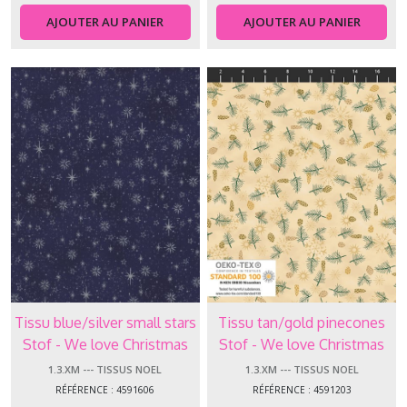
AJOUTER AU PANIER
AJOUTER AU PANIER
Tissu blue/silver small stars
Tissu tan/gold pinecones
Stof - We love Christmas
Stof - We love Christmas
4591-606
4591-203
1.3.XM --- TISSUS NOEL
1.3.XM --- TISSUS NOEL
RÉFÉRENCE : 4591606
RÉFÉRENCE : 4591203