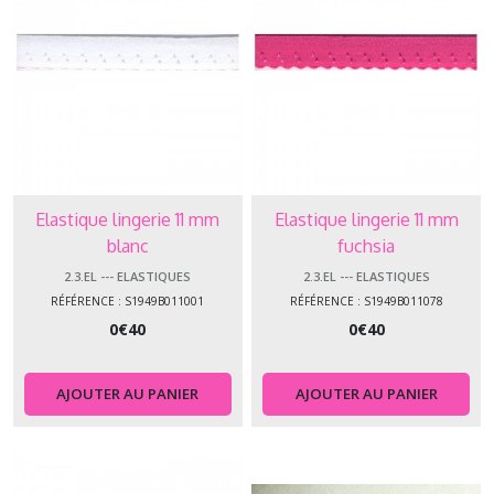
Elastique lingerie 11 mm
Elastique lingerie 11 mm
blanc
fuchsia
2.3.EL --- ELASTIQUES
2.3.EL --- ELASTIQUES
RÉFÉRENCE : S1949B011001
RÉFÉRENCE : S1949B011078
0
€
40
0
€
40
AJOUTER AU PANIER
AJOUTER AU PANIER