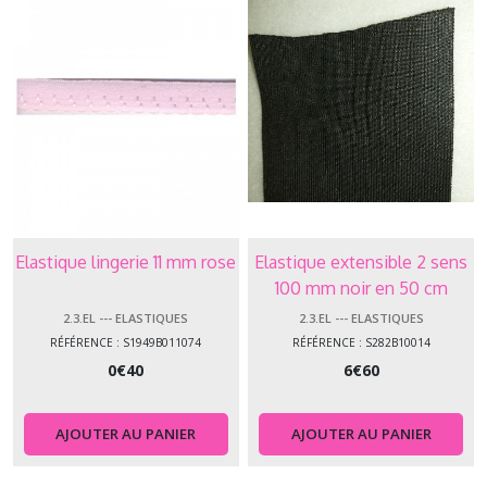
Elastique lingerie 11 mm rose
Elastique extensible 2 sens
100 mm noir en 50 cm
2.3.EL --- ELASTIQUES
2.3.EL --- ELASTIQUES
RÉFÉRENCE : S1949B011074
RÉFÉRENCE : S282B10014
0
€
40
6
€
60
AJOUTER AU PANIER
AJOUTER AU PANIER