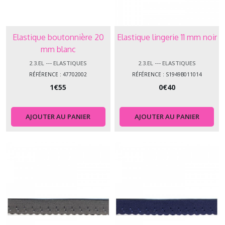
Elastique boutonnière 20
Elastique lingerie 11 mm noir
mm blanc
2.3.EL --- ELASTIQUES
2.3.EL --- ELASTIQUES
RÉFÉRENCE : 47702002
RÉFÉRENCE : S1949B011014
1
€
55
0
€
40
AJOUTER AU PANIER
AJOUTER AU PANIER