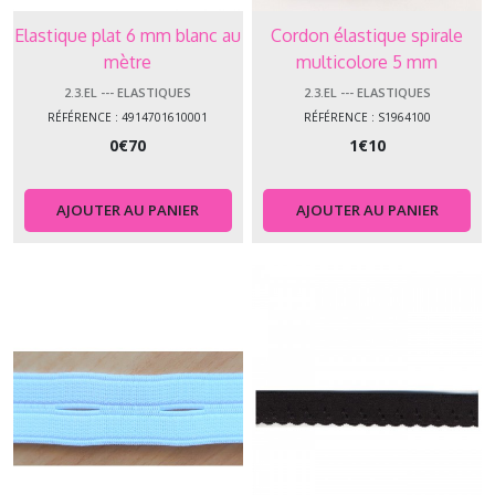
Elastique plat 6 mm blanc au
Cordon élastique spirale
mètre
multicolore 5 mm
2.3.EL --- ELASTIQUES
2.3.EL --- ELASTIQUES
RÉFÉRENCE : 4914701610001
RÉFÉRENCE : S1964100
0
€
70
1
€
10
AJOUTER AU PANIER
AJOUTER AU PANIER