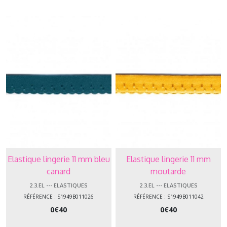
Afficher
les
résultats
Elastique lingerie 11 mm bleu
Elastique lingerie 11 mm
canard
moutarde
2.3.EL --- ELASTIQUES
2.3.EL --- ELASTIQUES
RÉFÉRENCE : S1949B011026
RÉFÉRENCE : S1949B011042
0
€
40
0
€
40