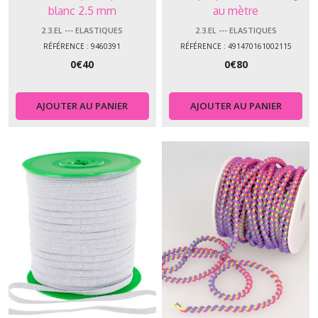
blanc 2.5 mm
au mètre
2.3.EL --- ELASTIQUES
2.3.EL --- ELASTIQUES
RÉFÉRENCE : 9460391
RÉFÉRENCE : 491470161002115
0
€
40
0
€
80
AJOUTER AU PANIER
AJOUTER AU PANIER