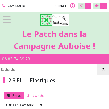
Fermer
0325730148
Contact
0
0
FILTRES
Tous
Le Patch dans la
les
produits
Campagne Auboise !
2
-
Mercerie
06 83 74 59 73
2.2.PA
-
-
Passementerie
2.3.EL --- Elastiques
2.3.EL
-
-
-
Filtres
21 résultats
Elastiques
Trier par