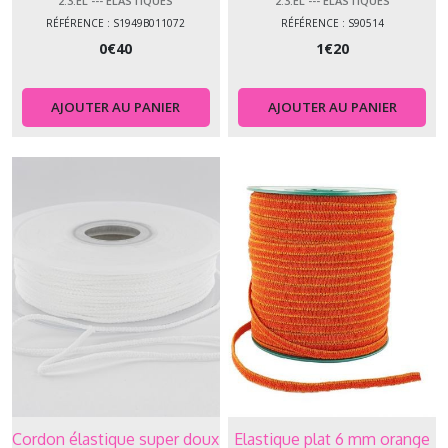
2.3.EL --- ELASTIQUES
2.3.EL --- ELASTIQUES
RÉFÉRENCE : S1949B011072
RÉFÉRENCE : S90514
0
€
40
1
€
20
AJOUTER AU PANIER
AJOUTER AU PANIER
Cordon élastique super doux
Elastique plat 6 mm orange