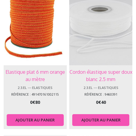
Elastique plat 6 mm orange
Cordon élastique super doux
au mètre
blanc 2.5 mm
2.3.EL --- ELASTIQUES
2.3.EL --- ELASTIQUES
RÉFÉRENCE : 491470161002115
RÉFÉRENCE : 9460391
0
€
80
0
€
40
AJOUTER AU PANIER
AJOUTER AU PANIER