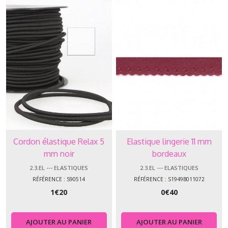
Cordon élastique Relax 5
Elastique lingerie 11 mm
mm noir
bordeaux
2.3.EL --- ELASTIQUES
2.3.EL --- ELASTIQUES
RÉFÉRENCE : S90514
RÉFÉRENCE : S1949B011072
1
€
20
0
€
40
AJOUTER AU PANIER
AJOUTER AU PANIER