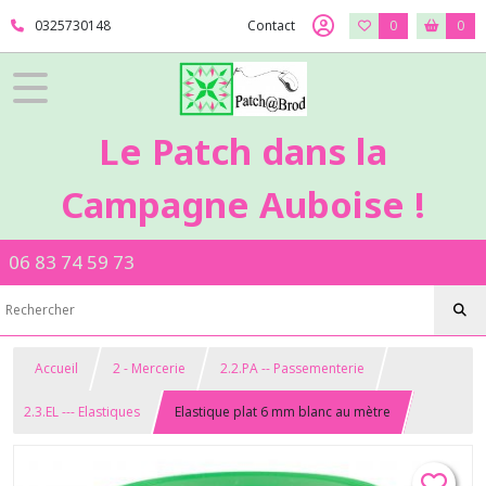
0325730148
Contact
0
0
Le Patch dans la
Campagne Auboise !
06 83 74 59 73
Accueil
2 - Mercerie
2.2.PA -- Passementerie
2.3.EL --- Elastiques
Elastique plat 6 mm blanc au mètre