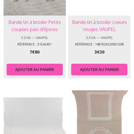
Bande lin à broder Petits
Bande lin à broder coeurs
couples pain d'épices
rouges VAUPEL
VAUPEL
3.3.VA --- VAUPEL
3.3.VA --- VAUPEL
RÉFÉRENCE : 51542401
RÉFÉRENCE : 1481029220901208
7
€
80
3
€
30
AJOUTER AU PANIER
AJOUTER AU PANIER