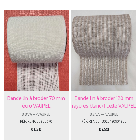
-
-
Vaupel
(16)
3.3.ZW
-
-
-
Zweigart
(3)
3.3.AU
-
-
Bande lin à broder 70 mm
Bande lin à broder 120 mm
-
écru VAUPEL
rayures blanc/ficelle VAUPEL
Autres
(10)
3.3.VA --- VAUPEL
3.3.VA --- VAUPEL
RÉFÉRENCE : 900070
RÉFÉRENCE : 3020120901900
0
€
50
0
€
80
Afficher