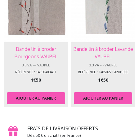
Bande lin à broder
Bande lin à broder Lavande
Bourgeons VAUPEL
VAUPEL
3.3.VA --- VAUPEL
3.3.VA --- VAUPEL
RÉFÉRENCE : 14850403401
RÉFÉRENCE : 1485027120901900
1
€
50
1
€
50
AJOUTER AU PANIER
AJOUTER AU PANIER
FRAIS DE LIVRAISON OFFERTS
Dès 50 € d'achat ! (en France)