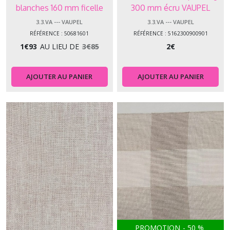
blanches 160 mm ficelle
300 mm écru VAUPEL
VAUPEL
3.3.VA --- VAUPEL
3.3.VA --- VAUPEL
RÉFÉRENCE : 50681601
RÉFÉRENCE : 5162300900901
1
€
93
AU LIEU DE
3
€
85
2
€
AJOUTER AU PANIER
AJOUTER AU PANIER
PROMOTION
-
50
%