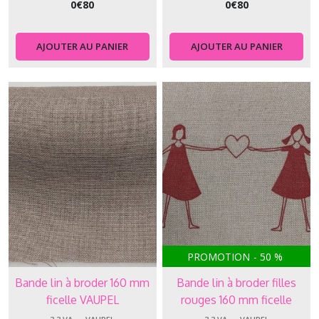
0
€
80
0
€
80
AJOUTER AU PANIER
AJOUTER AU PANIER
PROMOTION
-
50
%
Bande lin à broder 160 mm
Bande lin à broder filles
ficelle VAUPEL
rouges 160 mm ficelle
VAUPEL