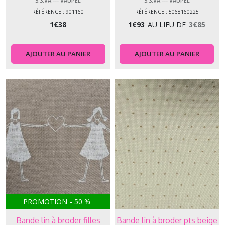
3.3.VA --- VAUPEL
3.3.VA --- VAUPEL
RÉFÉRENCE : 901160
RÉFÉRENCE : 5068160225
1
€
38
1
€
93
AU LIEU DE
3
€
85
AJOUTER AU PANIER
AJOUTER AU PANIER
PROMOTION
-
50
%
Bande lin à broder filles
Bande lin à broder pts beige