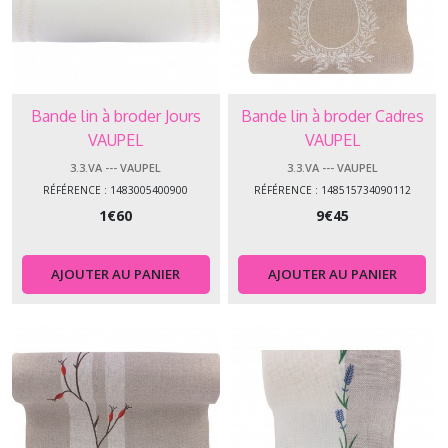
Bande lin à broder Jours
Bande lin à broder Cadres
VAUPEL
VAUPEL
3.3.VA --- VAUPEL
3.3.VA --- VAUPEL
RÉFÉRENCE : 1483005400900
RÉFÉRENCE : 148515734090112
1
€
60
9
€
45
AJOUTER AU PANIER
AJOUTER AU PANIER