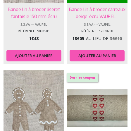
Bande lin à broder liseret
Bande lin à broder carreaux
fantaisie 150 mm écru
beige-écru VAUPEL -
VAUPEL
2020200
3.3.VA --- VAUPEL
3.3.VA --- VAUPEL
RÉFÉRENCE : 9801501
RÉFÉRENCE : 2020200
1
€
48
18
€
05
AU LIEU DE
36
€
10
AJOUTER AU PANIER
AJOUTER AU PANIER
Dernier coupon