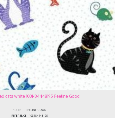
ed cats white 1031-84448195 Feeline Good
1.3.FE --- FEELINE GOOD
RÉFÉRENCE : 103184448195