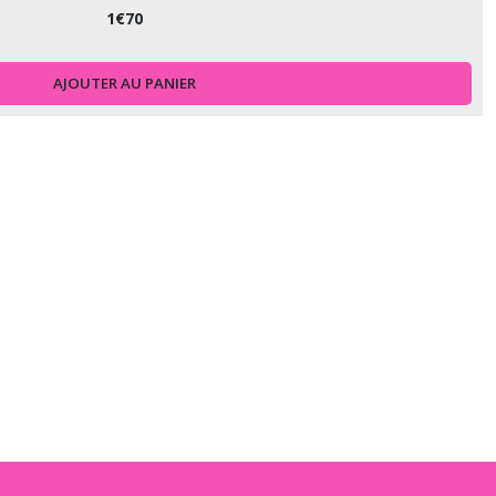
1
€
70
AJOUTER AU PANIER