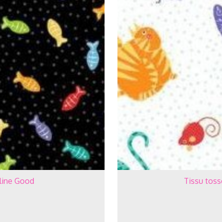
eline Good
Tissu toss