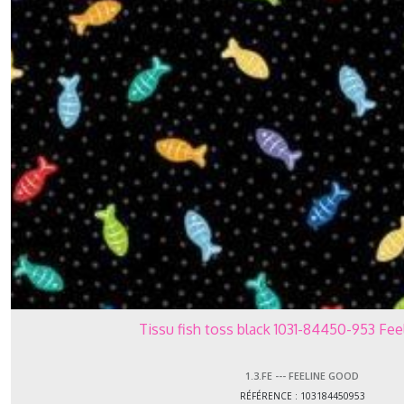
Tissu fish toss black 1031-84450-953 Fe
1.3.FE --- FEELINE GOOD
RÉFÉRENCE : 103184450953