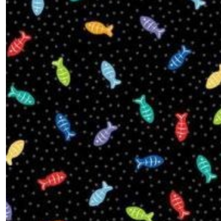
Feeline
Good
(2)
Afficher
les
résultats