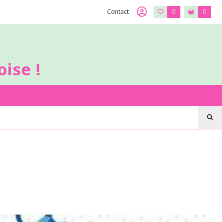
Contact
0
0
ise !