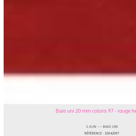
Biais uni 20 mm coloris 97 - rouge 
2.4.UN ---- BIAIS UNI
RÉFÉRENCE : S3042097