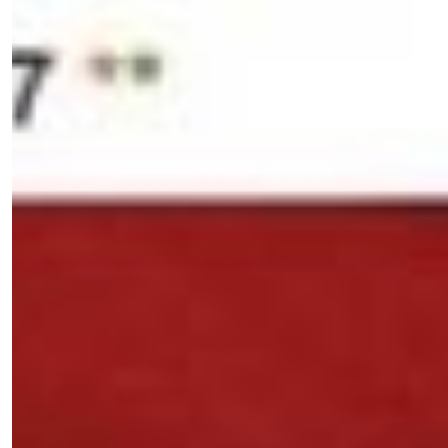
2.4.UN
-
-
-
-
Biais
uni
(5)
2.4.FA
-
-
-
-
Biais
fantaisie
(81)
Afficher
les
résultats