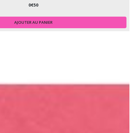
0
€
50
AJOUTER AU PANIER