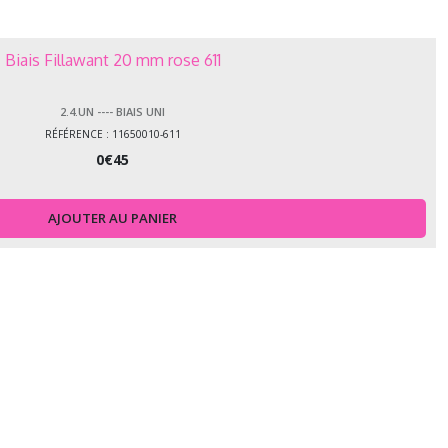
Biais Fillawant 20 mm rose 611
2.4.UN ---- BIAIS UNI
RÉFÉRENCE : 11650010-611
0
€
45
AJOUTER AU PANIER