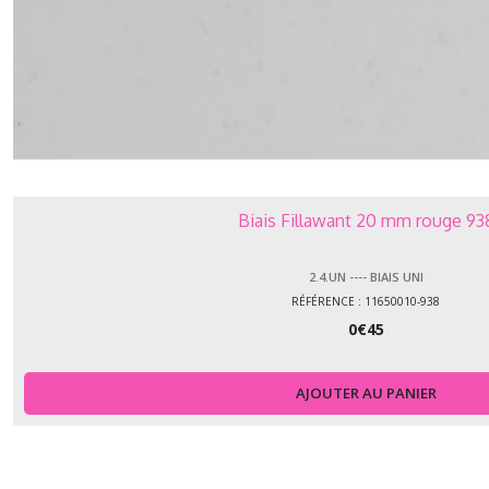
Biais Fillawant 20 mm rouge 93
2.4.UN ---- BIAIS UNI
RÉFÉRENCE : 11650010-938
0
€
45
AJOUTER AU PANIER