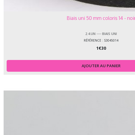
Biais uni 50 mm coloris 14 - noi
2.4.UN ---- BIAIS UNI
RÉFÉRENCE : S3045014
1
€
30
AJOUTER AU PANIER