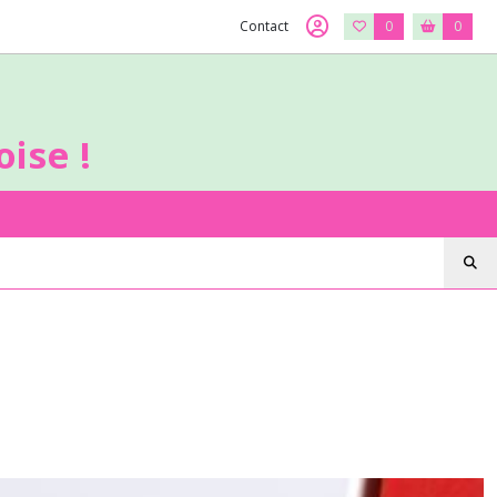
Contact
0
0
ise !