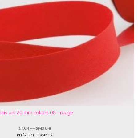
iais uni 20 mm coloris 08 - rouge
2.4.UN ---- BIAIS UNI
RÉFÉRENCE : S3042008