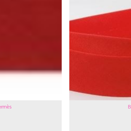
hermès
B