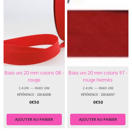
Biais uni 20 mm coloris 08 -
Biais uni 20 mm coloris 97 -
rouge
rouge hermès
2.4.UN ---- BIAIS UNI
2.4.UN ---- BIAIS UNI
RÉFÉRENCE : S3042008
RÉFÉRENCE : S3042097
0
€
50
0
€
50
AJOUTER AU PANIER
AJOUTER AU PANIER