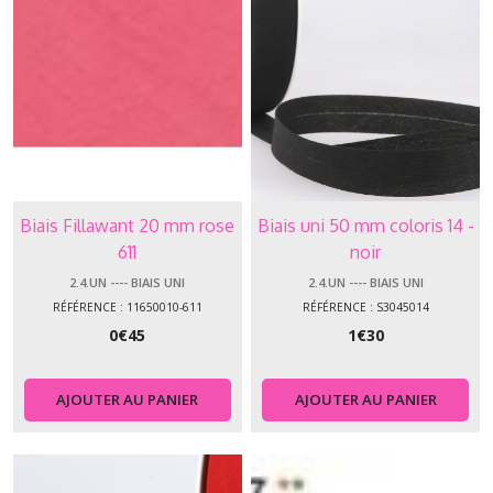
Biais Fillawant 20 mm rose
Biais uni 50 mm coloris 14 -
611
noir
2.4.UN ---- BIAIS UNI
2.4.UN ---- BIAIS UNI
RÉFÉRENCE : 11650010-611
RÉFÉRENCE : S3045014
0
€
45
1
€
30
AJOUTER AU PANIER
AJOUTER AU PANIER