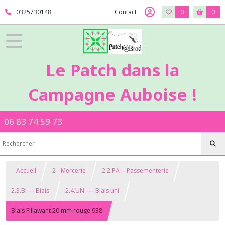
0325730148
Contact
0
0
Le Patch dans la
Campagne Auboise !
06 83 74 59 73
Accueil
2 - Mercerie
2.2.PA -- Passementerie
2.3.BI --- Biais
2.4.UN ---- Biais uni
Biais Fillawant 20 mm rouge 938