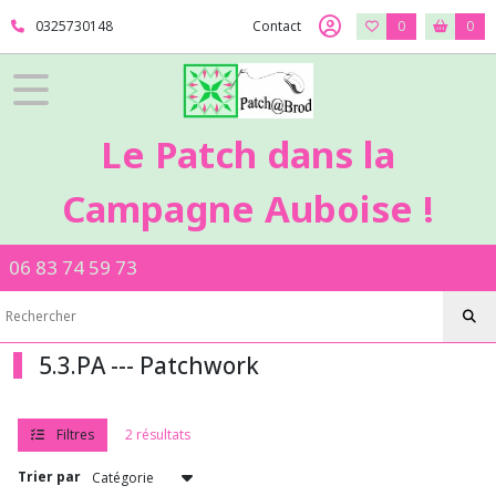
Fermer
0325730148
Contact
0
0
FILTRES
Tous
Le Patch dans la
les
produits
Campagne Auboise !
5
-
Livres
06 83 74 59 73
&
Chèq-
cadeau
5.2.LI
-
5.3.PA --- Patchwork
-
Livres
5.3.PA
Filtres
2 résultats
-
-
Trier par
-