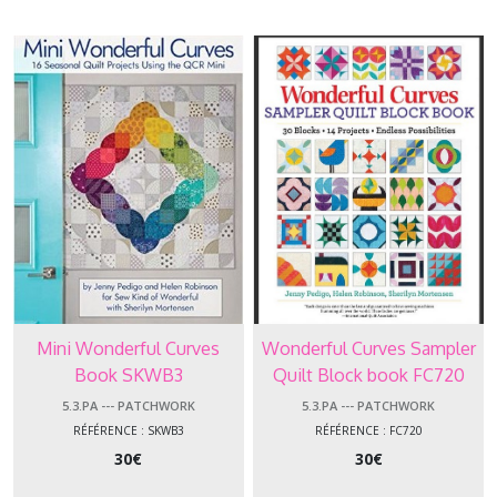
Patchwork
Afficher
les
résultats
Mini Wonderful Curves
Wonderful Curves Sampler
Book SKWB3
Quilt Block book FC720
5.3.PA --- PATCHWORK
5.3.PA --- PATCHWORK
RÉFÉRENCE : SKWB3
RÉFÉRENCE : FC720
30
€
30
€