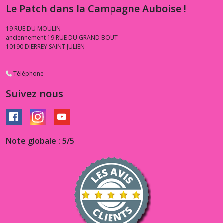
Gervais
Le Patch dans la Campagne Auboise !
(1)
19 RUE DU MOULIN
anciennement 19 RUE DU GRAND BOUT
1.3.SO
10190
DIERREY SAINT JULIEN
-
-
-
Téléphone
Sentimental
Studios
Suivez nous
(1)
1.3.SW
-
Note globale : 5/5
-
-
Sweet
Water
(2)
1.3.VC
-