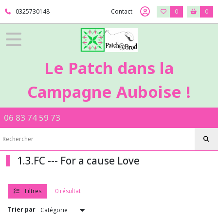
Fermer
0325730148
Contact
0
0
FILTRES
Tous
Le Patch dans la
les
produits
Campagne Auboise !
1
-
Tissus
06 83 74 59 73
Patch
1.2.MD
-
-
Moda
1.3.FC --- For a cause Love
1.3.BG
Filtres
0 résultat
-
-
Trier par
-