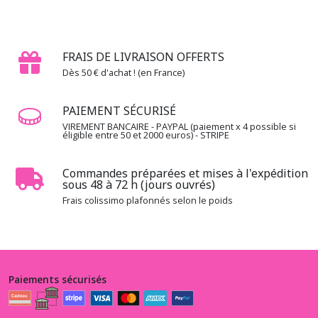
Basic
Grey
(2)
FRAIS DE LIVRAISON OFFERTS
1.3.CA
Dès 50 € d'achat ! (en France)
-
-
PAIEMENT SÉCURISÉ
-
Cathe
VIREMENT BANCAIRE - PAYPAL (paiement x 4 possible si
éligible entre 50 et 2000 euros) - STRIPE
Holden
(5)
Commandes préparées et mises à l'expédition
sous 48 à 72 h (jours ouvrés)
1.3.GE
Frais colissimo plafonnés selon le poids
-
-
-
Gradients
(13)
Paiements sécurisés
1.3.IV
-