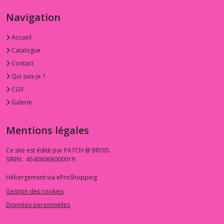
-
-
Navigation
Island
Vacation
Accueil
Denise
Burkitt
Catalogue
(2)
Contact
Qui suis-je ?
1.3.
CGV
RS
Galerie
-
-
-
Mentions légales
Ruby
Star
Ce site est édité par PATCH @ BROD.
(2)
SIREN : 45408068000019
Hébergement via eProShopping
1.3.SG
-
Gestion des cookies
-
Données personnelles
-
Sandy