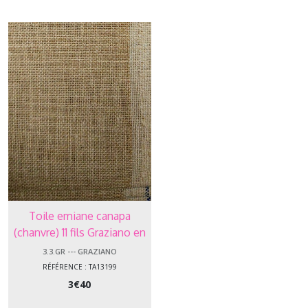
Graziano
Afficher
les
résultats
Toile emiane canapa
(chanvre) 11 fils Graziano en
180 cm
3.3.GR --- GRAZIANO
RÉFÉRENCE : TA13199
3
€
40