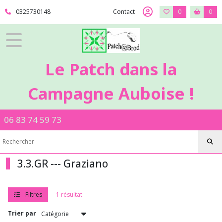
Fermer
0325730148
Contact
0
0
FILTRES
Tous
Le Patch dans la
les
produits
Campagne Auboise !
3
-
Broderie
06 83 74 59 73
main
3.2.TB
-
-
Toiles
3.3.GR --- Graziano
à
broder
3.3.GR
Filtres
1 résultat
-
-
Trier par
-