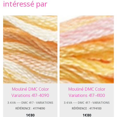
intéressé par
Mouliné DMC Color
Mouliné DMC Color
Variations 417-4090
Variations 417-4100
3.4.VA ---- DMC 417 - VARIATIONS
3.4.VA ---- DMC 417 - VARIATIONS
RÉFÉRENCE : 417F4090
RÉFÉRENCE : 417F4100
1
€
80
1
€
80