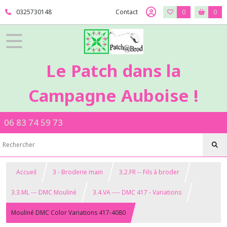
0325730148
Contact
0
0
Le Patch dans la
Campagne Auboise !
06 83 74 59 73
Accueil
3 - Broderie main
3.2.FR -- Fils à broder
3.3.ML --- DMC Mouliné
3.4.VA ---- DMC 417 - Variations
Mouliné DMC Color Variations 417-4080