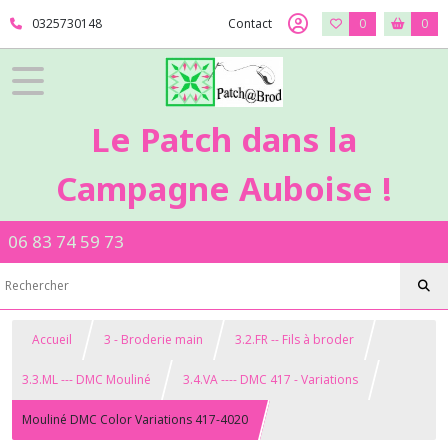
0325730148
Contact
0
0
Le Patch dans la
Campagne Auboise !
06 83 74 59 73
Accueil
3 - Broderie main
3.2.FR -- Fils à broder
3.3.ML --- DMC Mouliné
3.4.VA ---- DMC 417 - Variations
Mouliné DMC Color Variations 417-4020