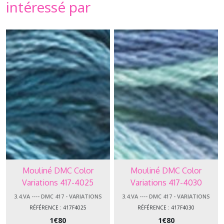
intéressé par
Mouliné DMC Color
Mouliné DMC Color
Variations 417-4025
Variations 417-4030
3.4.VA ---- DMC 417 - VARIATIONS
3.4.VA ---- DMC 417 - VARIATIONS
RÉFÉRENCE : 417F4025
RÉFÉRENCE : 417F4030
1
€
80
1
€
80