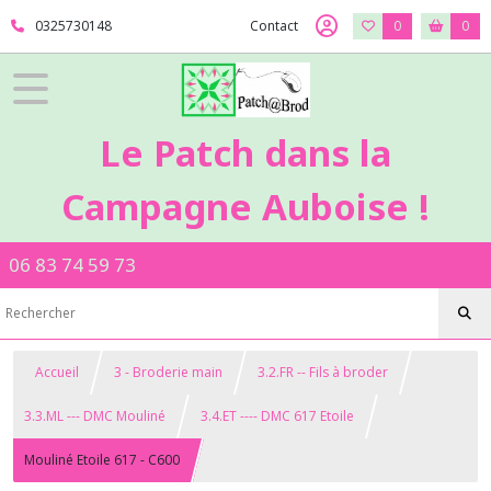
0325730148
Contact
0
0
Le Patch dans la
Campagne Auboise !
06 83 74 59 73
Accueil
3 - Broderie main
3.2.FR -- Fils à broder
3.3.ML --- DMC Mouliné
3.4.ET ---- DMC 617 Etoile
Mouliné Etoile 617 - C600