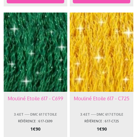
Mouliné Etoile 617 - C699
Mouliné Etoile 617 - C725
3.4.ET ---- DMC 617 ETOILE
3.4.ET ---- DMC 617 ETOILE
RÉFÉRENCE : 617-C699
RÉFÉRENCE : 617-C725
1
€
90
1
€
90