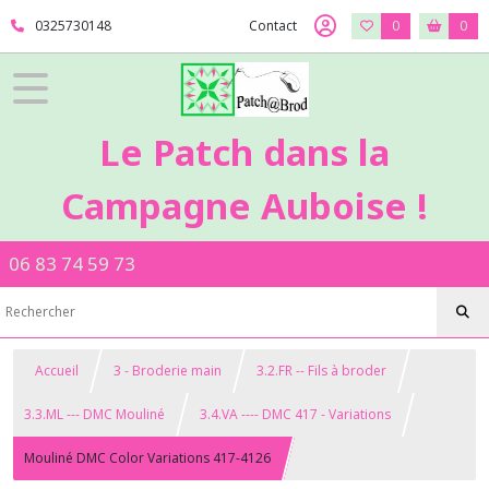
0325730148
Contact
0
0
Le Patch dans la
Campagne Auboise !
06 83 74 59 73
Accueil
3 - Broderie main
3.2.FR -- Fils à broder
3.3.ML --- DMC Mouliné
3.4.VA ---- DMC 417 - Variations
Mouliné DMC Color Variations 417-4126