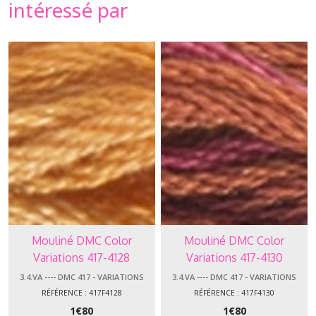
intéressé par
Mouliné DMC Color
Mouliné DMC Color
Variations 417-4128
Variations 417-4130
3.4.VA ---- DMC 417 - VARIATIONS
3.4.VA ---- DMC 417 - VARIATIONS
RÉFÉRENCE : 417F4128
RÉFÉRENCE : 417F4130
1
€
80
1
€
80